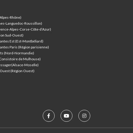
-Alpes-Rhône)
nes-Languedoc-Roussillon)
vence-Alpes-Corse-Côte-d’Azur
)
ion Sud-Ouest)
antes Est (Est-Montbéliard)
antes Paris (Région parisienne)
nts (Nord-Normandie)
(Consistoire de Mulhouse)
ssager(Alsace-Moselle)
l'Ouest (Région Ouest)