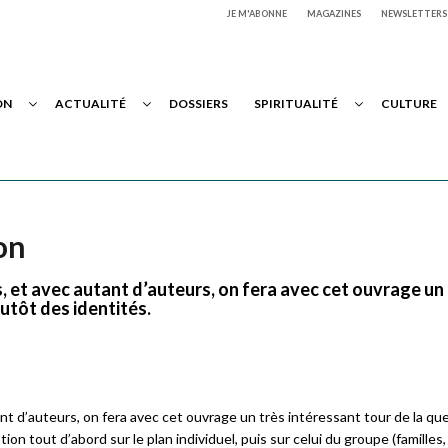
JE M'ABONNE
MAGAZINES
NEWSLETTERS
ON
ACTUALITÉ
DOSSIERS
SPIRITUALITÉ
CULTURE
on
, et avec autant d’auteurs, on fera avec cet ouvrage un
lutôt des identités.
t d’auteurs, on fera avec cet ouvrage un très intéressant tour de la qu
on tout d’abord sur le plan individuel, puis sur celui du groupe (familles,