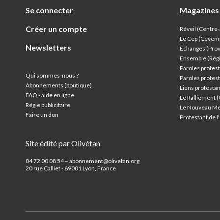
Se connecter
Magazines
Créer un compte
Réveil (Centre
Le Cep (Céven
Newsletters
Échanges (Pro
Ensemble (Rég
Paroles protest
Qui sommes-nous ?
Paroles protest
Abonnements (boutique)
Liens protesta
FAQ - aide en ligne
Le Ralliement 
Régie publicitaire
Le Nouveau Me
Faire un don
Protestant de 
Site édité par Olivétan
04 72 00 08 54 – abonnement@olivetan.org
20 rue Calliet - 69001 Lyon, France