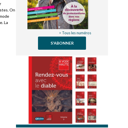
r
istes. On
e mode
e. La
> Tous les numéros
S'ABONNER