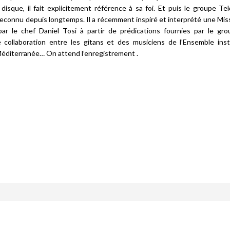
 disque, il fait explicitement référence à sa foi. Et puis le groupe
Te
reconnu depuis longtemps. Il a récemment inspiré et interprété une
Mis
r le chef Daniel Tosi à partir de prédications fournies par le gr
 collaboration entre les gitans et des musiciens de l’Ensemble ins
éditerranée… On attend l’enregistrement .
Échanges