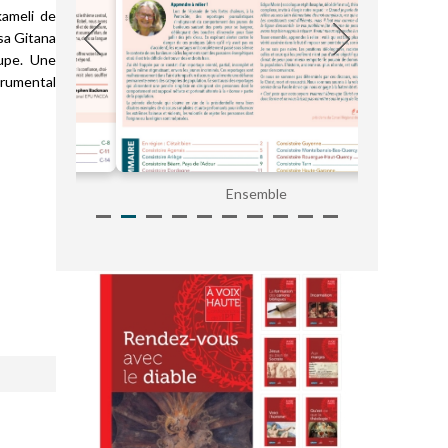
kameli
de
sa Gitana
oupe. Une
trumental
Ensemble