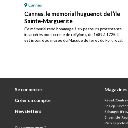
Cannes
Cannes, le mémorial huguenot de l’île
Sainte-Marguerite
u
Ce mémorial rend hommage à six pasteurs protestants
incarcérés pour « crime de religion », de 1689 à 1725. Il
est intégré au musée du Masque de fer et du Fort royal.
Se connecter
Magazines
Créer un compte
Réveil (Centre
Le Cep (Céven
Newsletters
Échanges (Pro
Ensemble (Rég
Paroles protest
Qui sommes-nous ?