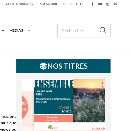
VIDÉOS & PODCASTS
FAIRE UN DON
SE CONNECTER
MÉDIAS
NOS TITRES
musiciens
e musique
rviews ou