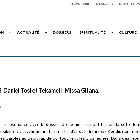
JE M'ABONNE
MAGAZINES
NEWSLETTERS
ON
ACTUALITÉ
DOSSIERS
SPIRITUALITÉ
CULTURE
. Daniel Tosi et Tekameli : Missa Gitana.
0
 en résonance avec le dossier de ce mois, un petit tour du côté de 
nsibilité évangélique qui font parler d’eux : le lumineux
Kendji
, pour un
des paroles au débit rapide qui touchent les plus jeunes. Dans des inte