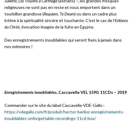
Juliette
,
Les Troyens à Carthage
(extraits) –, les grandes fresques
religieuses ne sont pas en reste et nous emportent dans un
tourbillon grandiose (
Requiem
,
Te Deum
) ou dans un cadre plus
intime à la spiritualité sincère et touchante. C’est le cas de l’
Enfance
du Christ
, évocation imagée de la fuite en Égypte.
Des enregistrements inoubliables qui seront fixés à jamais dans
nos mémoires !
Enregistrements inoubliables
, Cascavelle VEL 1590. 11CDs – 2019
Commander sur le site du label Cascavelle-VDE-Gallo :
https://vdegallo.com/fr/produit/hector-berlioz-enregistrements-
inoubliables-unforgettable-recordings-11cd-box/