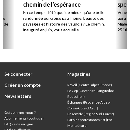
chemin de l’espérance
spec
la
En ce temps d’été quoi de mieux qu’une belle
Venez 
 de
randonnée qui croise patrimoine, beauté des
qui a l
ts de
paysages et histoire des vaudois ? Le chemin,
Mialet,
inauguré en juin, vous accueille.
25 juill
Se connecter
Magazines
Créer un compte
Réveil (Centre-Alpes-Rhône)
Le Cep (Cévennes-Languedoc-
Newsletters
Roussillon)
Échanges (Provence-Alpes-
Corse-Côte-d’Azur
)
Qui sommes-nous ?
Ensemble (Région Sud-Ouest)
Abonnements (boutique)
Paroles protestantes Est (Est-
FAQ - aide en ligne
Montbéliard)
Régie publicitaire