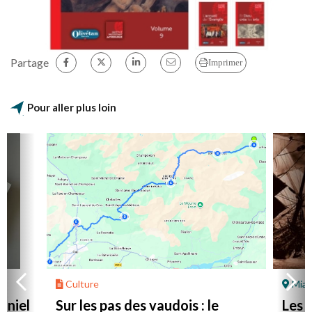
Partage
Imprimer
Pour aller plus loin
Culture
Mial
aniel
Sur les pas des vaudois : le
Les l