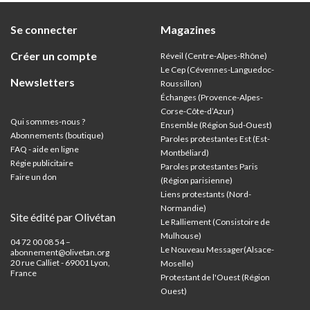
Se connecter
Magazines
Créer un compte
Réveil (Centre-Alpes-Rhône)
Le Cep (Cévennes-Languedoc-
Newsletters
Roussillon)
Échanges (Provence-Alpes-
Corse-Côte-d’Azur
)
Qui sommes-nous ?
Ensemble (Région Sud-Ouest)
Abonnements (boutique)
Paroles protestantes Est (Est-
FAQ - aide en ligne
Montbéliard)
Régie publicitaire
Paroles protestantes Paris
Faire un don
(Région parisienne)
Liens protestants (Nord-
Normandie)
Site édité par Olivétan
Le Ralliement (Consistoire de
Mulhouse)
04 72 00 08 54 –
Le Nouveau Messager(Alsace-
abonnement@olivetan.org
20 rue Calliet - 69001 Lyon,
Moselle)
France
Protestant de l'Ouest (Région
Ouest)