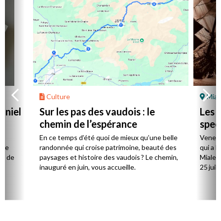
Culture
Mial
aniel
Sur les pas des vaudois : le
Les l
chemin de l’espérance
spec
la
En ce temps d’été quoi de mieux qu’une belle
Venez 
 de
randonnée qui croise patrimoine, beauté des
qui a l
ts de
paysages et histoire des vaudois ? Le chemin,
Mialet,
inauguré en juin, vous accueille.
25 juill