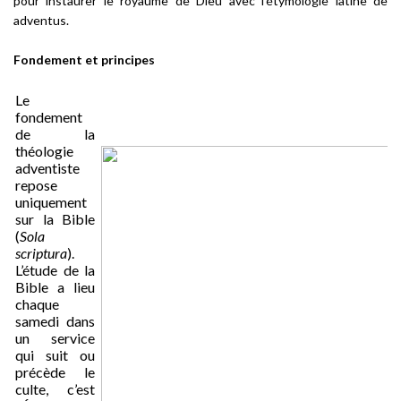
pour instaurer le royaume de Dieu avec l’étymologie latine de
adventus
.
Fondement et principes
Le
fondement
de la
théologie
adventiste
repose
uniquement
sur la Bible
(
Sola
scriptura
).
L’étude de la
Bible a lieu
chaque
samedi dans
un service
qui suit ou
précède le
culte, c’est