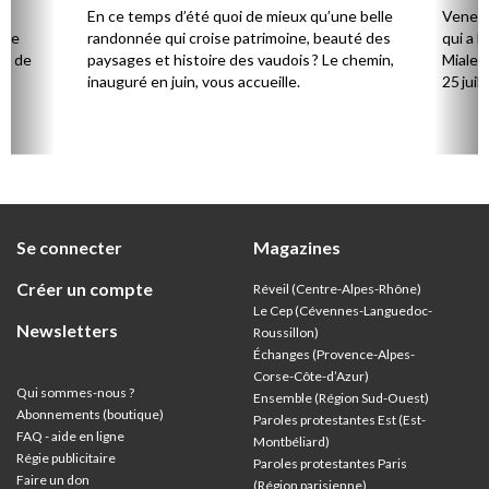
la
En ce temps d’été quoi de mieux qu’une belle
Venez 
 de
randonnée qui croise patrimoine, beauté des
qui a l
ts de
paysages et histoire des vaudois ? Le chemin,
Mialet,
inauguré en juin, vous accueille.
25 juill
Se connecter
Magazines
Créer un compte
Réveil (Centre-Alpes-Rhône)
Le Cep (Cévennes-Languedoc-
Newsletters
Roussillon)
Échanges (Provence-Alpes-
Corse-Côte-d’Azur
)
Qui sommes-nous ?
Ensemble (Région Sud-Ouest)
Abonnements (boutique)
Paroles protestantes Est (Est-
FAQ - aide en ligne
Montbéliard)
Régie publicitaire
Paroles protestantes Paris
Faire un don
(Région parisienne)