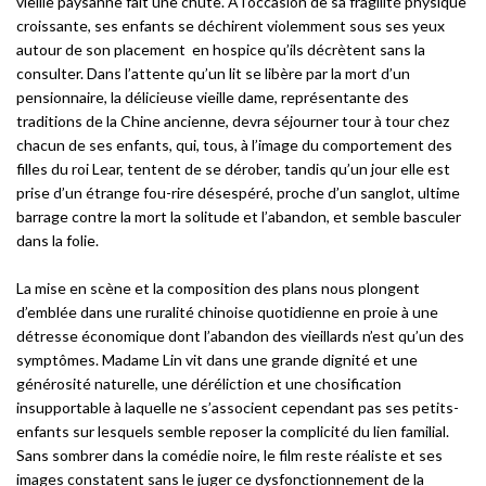
vieille paysanne fait une chute. À l’occasion de sa fragilité physique
croissante, ses enfants se déchirent violemment sous ses yeux
autour de son placement en hospice qu’ils décrètent sans la
consulter. Dans l’attente qu’un lit se libère par la mort d’un
pensionnaire, la délicieuse vieille dame, représentante des
traditions de la Chine ancienne, devra séjourner tour à tour chez
chacun de ses enfants, qui, tous, à l’image du comportement des
filles du roi Lear, tentent de se dérober, tandis qu’un jour elle est
prise d’un étrange fou-rire désespéré, proche d’un sanglot, ultime
barrage contre la mort la solitude et l’abandon, et semble basculer
dans la folie.
La mise en scène et la composition des plans nous plongent
d’emblée dans une ruralité chinoise quotidienne en proie à une
détresse économique dont l’abandon des vieillards n’est qu’un des
symptômes. Madame Lin vit dans une grande dignité et une
générosité naturelle, une déréliction et une chosification
insupportable à laquelle ne s’associent cependant pas ses petits-
enfants sur lesquels semble reposer la complicité du lien familial.
Sans sombrer dans la comédie noire, le film reste réaliste et ses
images constatent sans le juger ce dysfonctionnement de la