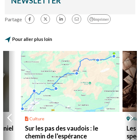
NEWSLETTER
Partage
Imprimer
Pour aller plus loin
Culture
Mial
aniel
Sur les pas des vaudois : le
Les l
chemin de l’espérance
spec