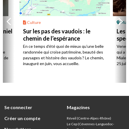
Culture
Mial
aniel
Sur les pas des vaudois : le
Les l
chemin de l’espérance
spec
la
En ce temps d’été quoi de mieux qu’une belle
Venez 
 de
randonnée qui croise patrimoine, beauté des
qui a l
ts de
paysages et histoire des vaudois ? Le chemin,
Mialet,
inauguré en juin, vous accueille.
25 juill
Se connecter
Magazines
Créer un compte
Réveil (Centre-Alpes-Rhône)
Le Cep (Cévennes-Languedoc-