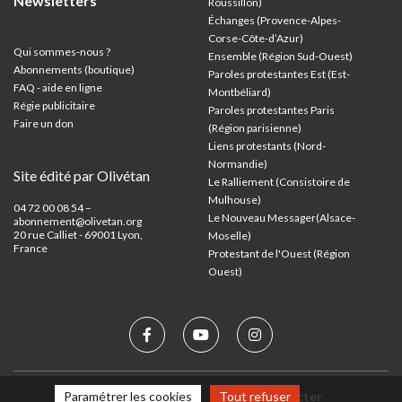
Newsletters
Roussillon)
Échanges (Provence-Alpes-
Corse-Côte-d’Azur
)
Qui sommes-nous ?
Ensemble (Région Sud-Ouest)
Abonnements (boutique)
Paroles protestantes Est (Est-
FAQ - aide en ligne
Montbéliard)
Régie publicitaire
Paroles protestantes Paris
Faire un don
(Région parisienne)
Liens protestants (Nord-
Normandie)
Site édité par Olivétan
Le Ralliement (Consistoire de
Mulhouse)
04 72 00 08 54 –
Le Nouveau Messager(Alsace-
abonnement@olivetan.org
20 rue Calliet - 69001 Lyon,
Moselle)
France
Protestant de l'Ouest (Région
Ouest)
Mentions légales
Nous contacter
Paramétrer les cookies
Tout refuser