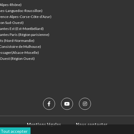
-Alpes-Rhône)
nes-Languedoc-Roussillon)
vence-Alpes-Corse-Côte-d’Azur
)
ion Sud-Ouest)
antes Est (Est-Montbéliard)
antes Paris (Région parisienne)
nts (Nord-Normandie)
(Consistoire de Mulhouse)
ssager(Alsace-Moselle)
l'Ouest (Région Ouest)
Mentions légales
Nous contacter
Tout accepter