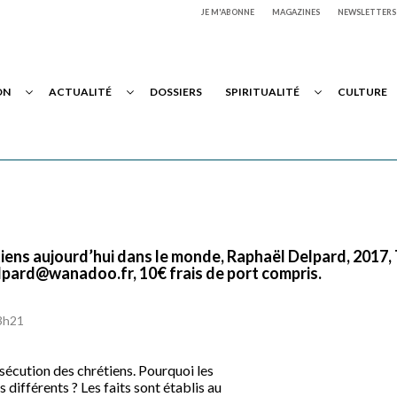
JE M'ABONNE
MAGAZINES
NEWSLETTERS
ON
ACTUALITÉ
DOSSIERS
SPIRITUALITÉ
CULTURE
ens aujourd’hui dans le monde, Raphaël Delpard, 2017, 
elpard@wanadoo.fr, 10€ frais de port compris.
23h21
rsécution des chrétiens. Pourquoi les
 différents ? Les faits sont établis au