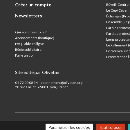
Créer un compte
Réveil (Centre
Le Cep (Céven
Newsletters
Échanges (Pro
Ensemble (Rég
Paroles protest
Qui sommes-nous ?
Paroles protest
Abonnements (boutique)
Liens protesta
FAQ - aide en ligne
Le Ralliement 
Régie publicitaire
Le Nouveau Me
Faire un don
Protestant de 
Site édité par Olivétan
04 72 00 08 54 – abonnement@olivetan.org
20 rue Calliet - 69001 Lyon, France
Paramétrer les cookies
Tout refuser