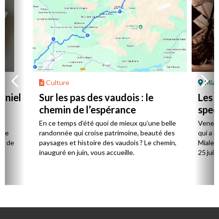
Culture
Mial
aniel
Sur les pas des vaudois : le
Les l
chemin de l’espérance
spec
la
En ce temps d’été quoi de mieux qu’une belle
Venez 
 de
randonnée qui croise patrimoine, beauté des
qui a l
ts de
paysages et histoire des vaudois ? Le chemin,
Mialet,
inauguré en juin, vous accueille.
25 juill