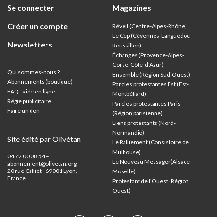
Se connecter
Magazines
Créer un compte
Réveil (Centre-Alpes-Rhône)
Le Cep (Cévennes-Languedoc-
Newsletters
Roussillon)
Échanges (Provence-Alpes-
Corse-Côte-d’Azur
)
Qui sommes-nous ?
Ensemble (Région Sud-Ouest)
Abonnements (boutique)
Paroles protestantes Est (Est-
FAQ - aide en ligne
Montbéliard)
Régie publicitaire
Paroles protestantes Paris
Faire un don
(Région parisienne)
Liens protestants (Nord-
Normandie)
Site édité par Olivétan
Le Ralliement (Consistoire de
Mulhouse)
04 72 00 08 54 –
Le Nouveau Messager(Alsace-
abonnement@olivetan.org
20 rue Calliet - 69001 Lyon,
Moselle)
France
Protestant de l'Ouest (Région
Ouest)