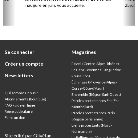
inauguré en juin, vous accueille.
25 juill
Se connecter
Magazines
Créer un compte
Réveil (Centre-Alpes-Rhône)
Le Cep (Cévennes-Languedoc-
Newsletters
Roussillon)
Échanges (Provence-Alpes-
Corse-Côte-d’Azur
)
Qui sommes-nous ?
Ensemble (Région Sud-Ouest)
Abonnements (boutique)
Paroles protestantes Est (Est-
FAQ - aide en ligne
Montbéliard)
Régie publicitaire
Paroles protestantes Paris
Faire un don
(Région parisienne)
Liens protestants (Nord-
Normandie)
Site édité par Olivétan
Le Ralliement (Consistoire de