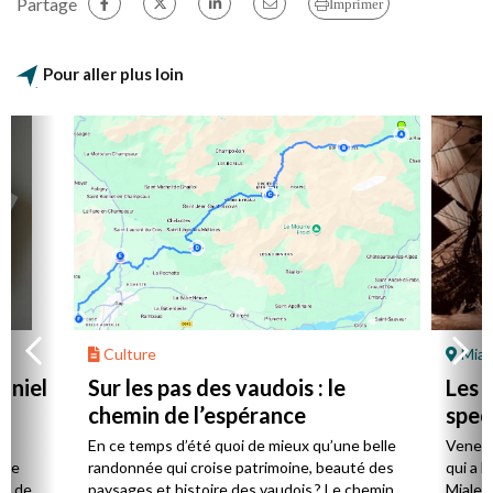
Partage
Imprimer
Pour aller plus loin
Culture
Mial
aniel
Sur les pas des vaudois : le
Les l
chemin de l’espérance
spec
la
En ce temps d’été quoi de mieux qu’une belle
Venez 
 de
randonnée qui croise patrimoine, beauté des
qui a l
ts de
paysages et histoire des vaudois ? Le chemin,
Mialet,