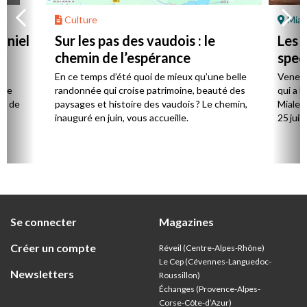
Culture
Mial
aniel
Sur les pas des vaudois : le
Les l
chemin de l’espérance
spec
la
En ce temps d’été quoi de mieux qu’une belle
Venez 
 de
randonnée qui croise patrimoine, beauté des
qui a l
ts de
paysages et histoire des vaudois ? Le chemin,
Mialet,
inauguré en juin, vous accueille.
25 juill
Se connecter
Magazines
Créer un compte
Réveil (Centre-Alpes-Rhône)
Le Cep (Cévennes-Languedoc-
Newsletters
Roussillon)
Échanges (Provence-Alpes-
Corse-Côte-d’Azur
)