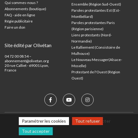
Qui sommes-nous ?
Ensemble (Région Sud-Ouest)
Abonnements (boutique)
Paroles protestantes Est (Est-
FAQ - aide en ligne
Montbéliard)
Régie publicitaire
Paroles protestantes Paris
Faire un don
(Région parisienne)
Liens protestants (Nord-
Normandie)
Site édité par Olivétan
Le Ralliement (Consistoire de
Mulhouse)
04 72 00 08 54 –
Le Nouveau Messager(Alsace-
abonnement@olivetan.org
20 rue Calliet - 69001 Lyon,
Moselle)
France
Protestant de l'Ouest (Région
Ouest)
Mentions légales
Nous contacter
Paramétrer les cookies
Tout refuser
Tout accepter