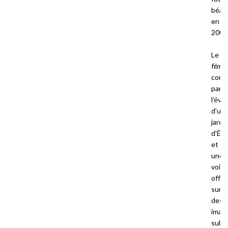
béati
en
2007
Le
film
com
par
l’évo
d’un
jardi
d’Éd
et
une
voix
off :
sur
des
imag
subl