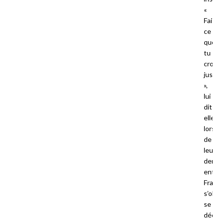
«
Fais
ce
que
tu
crois
juste
»,
lui
dit-
elle
lors
de
leur
dern
entr
Franz
s’obs
se
décla