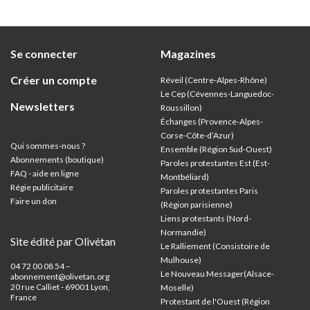
Se connecter
Magazines
Créer un compte
Réveil (Centre-Alpes-Rhône)
Le Cep (Cévennes-Languedoc-
Newsletters
Roussillon)
Échanges (Provence-Alpes-
Corse-Côte-d’Azur
)
Qui sommes-nous ?
Ensemble (Région Sud-Ouest)
Abonnements (boutique)
Paroles protestantes Est (Est-
FAQ - aide en ligne
Montbéliard)
Régie publicitaire
Paroles protestantes Paris
Faire un don
(Région parisienne)
Liens protestants (Nord-
Normandie)
Site édité par Olivétan
Le Ralliement (Consistoire de
Mulhouse)
04 72 00 08 54 –
Le Nouveau Messager(Alsace-
abonnement@olivetan.org
20 rue Calliet - 69001 Lyon,
Moselle)
France
Protestant de l'Ouest (Région