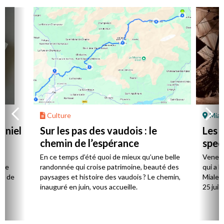
Culture
Mial
aniel
Sur les pas des vaudois : le
Les l
chemin de l’espérance
spec
la
En ce temps d’été quoi de mieux qu’une belle
Venez 
 de
randonnée qui croise patrimoine, beauté des
qui a l
ts de
paysages et histoire des vaudois ? Le chemin,
Mialet,
inauguré en juin, vous accueille.
25 juill