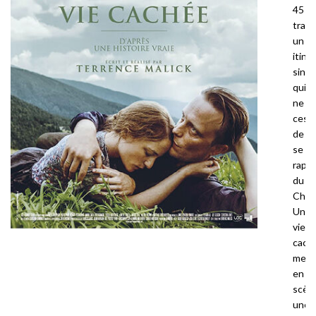
45 an
trace
un
itiné
singul
qui
ne
cess
de
se
rapp
du
Chris
Une
vie
cach
met
en
scèn
une