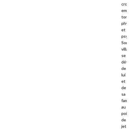
croix 
empr
tort
phys
et
psyc
Son
villa
se
déto
de
lui
et
de
sa
famill
au
point
de
jeter