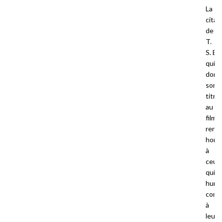
La
citat
de
T.
S. Eli
qui
donn
son
titre
au
film
rend
hom
à
ceux
qui
humb
comb
à
leur