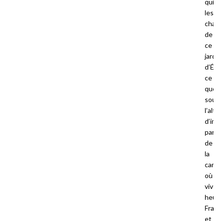
qui
les
chas
de
ce
jardi
d’Éde
ce
que
soul
l’alt
d’im
para
de
la
camp
où
viven
heur
Franz
et