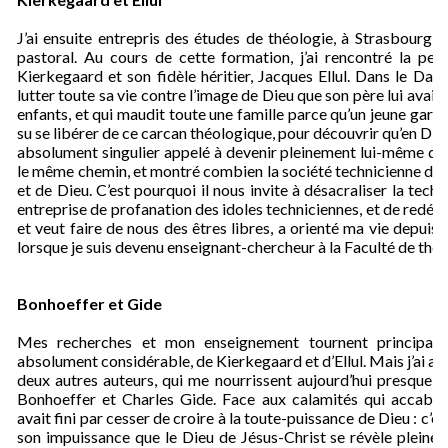
J’ai ensuite entrepris des études de théologie, à Strasbourg e
pastoral. Au cours de cette formation, j’ai rencontré la pe
Kierkegaard et son fidèle héritier, Jacques Ellul. Dans le Da
lutter toute sa vie contre l’image de Dieu que son père lui avait in
enfants, et qui maudit toute une famille parce qu’un jeune ga
su se libérer de ce carcan théologique, pour découvrir qu’en Dieu
absolument singulier appelé à devenir pleinement lui-même devan
le même chemin, et montré combien la société technicienne da
et de Dieu. C’est pourquoi il nous invite à désacraliser la tech
entreprise de profanation des idoles techniciennes, et de redéc
et veut faire de nous des êtres libres, a orienté ma vie depuis
lorsque je suis devenu enseignant-chercheur à la Faculté de thé
Bonhoeffer et Gide
Mes recherches et mon enseignement tournent principale
absolument considérable, de Kierkegaard et d’Ellul. Mais j’ai au
deux autres auteurs, qui me nourrissent aujourd’hui presque q
Bonhoeffer et Charles Gide. Face aux calamités qui accablen
avait fini par cesser de croire à la toute-puissance de Dieu : c’e
son impuissance que le Dieu de Jésus-Christ se révèle pleinem