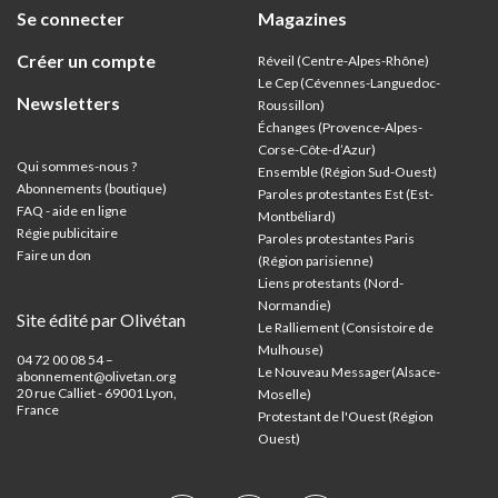
Se connecter
Magazines
Créer un compte
Réveil (Centre-Alpes-Rhône)
Le Cep (Cévennes-Languedoc-
Newsletters
Roussillon)
Échanges (Provence-Alpes-
Corse-Côte-d’Azur
)
Qui sommes-nous ?
Ensemble (Région Sud-Ouest)
Abonnements (boutique)
Paroles protestantes Est (Est-
FAQ - aide en ligne
Montbéliard)
Régie publicitaire
Paroles protestantes Paris
Faire un don
(Région parisienne)
Liens protestants (Nord-
Normandie)
Site édité par Olivétan
Le Ralliement (Consistoire de
Mulhouse)
04 72 00 08 54 –
Le Nouveau Messager(Alsace-
abonnement@olivetan.org
20 rue Calliet - 69001 Lyon,
Moselle)
France
Protestant de l'Ouest (Région
Ouest)