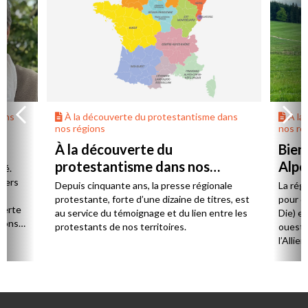
dans
À la découverte du protestantisme dans
À la
nos régions
nos ré
À la découverte du
Bien
protestantisme dans nos
Alpe
té.
régions
 vers
Depuis cinquante ans, la presse régionale
La rég
n,
protestante, forte d’une dizaine de titres, est
pour d
verte
au service du témoignage et du lien entre les
Die) et
sions
protestants de nos territoires.
ouest,
l’Allie
57 paro
et univ