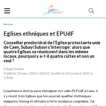
Dossiers
Eglises ethniques et EPUdF
Conseiller presbytéral de l’Eglise protestante unie
de Caen, Subayi Subayi s’interroge : alors que
quatre Eglises se réunissent dans les mêmes
locaux, pourquoi y a-t-il quatre cultes et non un
seul ?
Subayi Subayi
Publié le 19 mars 2019 à 22h37, modifié le 10 octobre 2025 à
17h46
L’
exp
érience dont je peux témoigner est celle d
’
EPUdF
à
Caen. Il
s
’
y r
éunit trois Eglises que l
’
on pourrait qualifier d
’
ethniques
:
malgache, hmong et africaine à forte tendance congolaise. J
’
ai