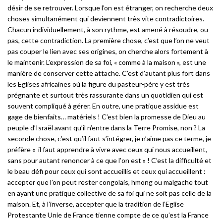
désir de se retrouver. Lorsque l
’
on est étranger, on recherche deux
choses simultanément qui deviennent très vite contradictoires.
Chacun individuellement, à son rythme, est amené à
r
ésoudre, ou
pas, cette contradiction. La première chose, c
’
est que l
’
on ne veut
pas couper le lien avec ses origines, on cherche alors fortement à
le maintenir. L’
expression de sa foi,
«
comme à la maison
»
, est une
manière de conserver cette attache. C
’
est d
’
autant plus fort dans
les Eglises africaines o
ù
la figure du pasteur-pè
re y est tr
è
s
pr
égnante et surtout très rassurante dans un quotidien qui est
souvent compliqué à
g
érer. En outre, une pratique assidue est
gage de bienfaits
…
mat
é
riels
! C’
est bien la promesse de Dieu au
peuple d
’
Israë
l avant qu
’
il n
’
entre dans la Terre Promise, non
? La
seconde chose, c
’
est qu
’
il faut s
’int
é
grer, je n’
aime pas ce terme, je
pré
f
è
re «
il faut apprendre à vivre avec ceux qui nous accueillent,
sans pour autant renoncer à ce que l
’
on est
»
! C’
est la difficulté et
le beau défi pour ceux qui sont accueillis et ceux qui accueillent
:
accepter que l
’
on peut rester congolais, hmong ou malgache tout
en ayant une pratique collective de sa foi qui ne soit pas celle de la
maison. Et, à
l’
inverse, accepter que la tradition de l
’
Eglise
Protestante Unie de France tienne compte de ce qu
’
est la France