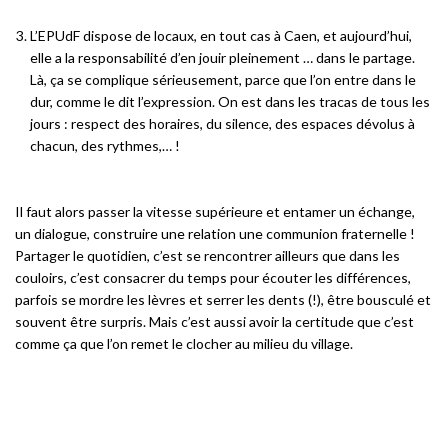
L’EPUdF dispose de locaux, en tout cas à Caen, et aujourd’hui,
elle a la responsabilité d’en jouir pleinement … dans le partage.
Là, ça se complique sérieusement, parce que l’on entre dans le
dur, comme le dit l’expression. On est dans les tracas de tous les
jours : respect des horaires, du silence, des espaces dévolus à
chacun, des rythmes,… !
Il faut alors passer la vitesse supérieure et entamer un échange,
un dialogue, construire une relation une communion fraternelle
!
Partager le quotidien, c
’
est se rencontrer ailleurs que dans les
couloirs, c
’
est consacrer du temps pour écouter les différences,
parfois se mordre les lèvres et serrer les dents
(!),
être bousculé et
souvent être surpris. Mais c
’
est aussi avoir la certitude que
c’
est
comme
ç
a que l
’
on remet le clocher au milieu du village.