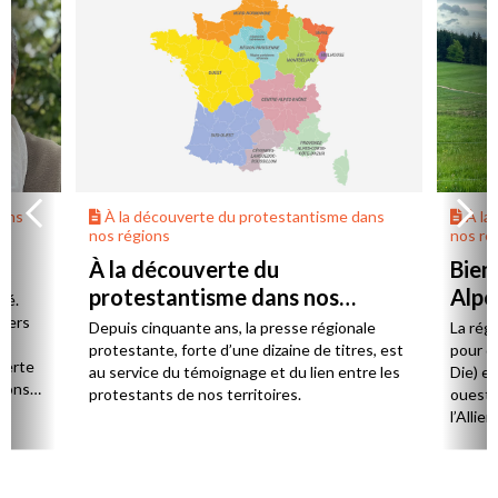
dans
À la découverte du protestantisme dans
À la
nos régions
nos ré
À la découverte du
Bien
protestantisme dans nos
Alpe
té.
régions
 vers
Depuis cinquante ans, la presse régionale
La rég
n,
protestante, forte d’une dizaine de titres, est
pour d
verte
au service du témoignage et du lien entre les
Die) et
sions
protestants de nos territoires.
ouest,
l’Allie
57 paro
et univ