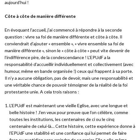
aujourd
’
hui
!
Côte à côte de manière différente
En évoquant l
’
accueil, j
’
ai commencé à
r
épondre à
la seconde
question
: vivre sa foi de maniè
re diff
érente et c
ôte
à
cô
te. Il
conviendrait d
’
ajouter
«
ensemble
», «
vivre ensemble sa foi de
maniè
re diff
é
rente
»
, sinon le
« côte
à
côte
»
peut vite devenir de
l
’
indiff
érence pire, de la condescendance
!
L’
EPUdF a la
responsabilit
é
d’
accueillir individuellement et collectivement (avec
humour, même en bande organisé
e
!) ceux qui frappent à
sa porte.
Il n
’
y a aucune obligation, pas de devoir, mais une responsabilité et
une véritable chance de pouvoir témoigner de la ré
alit
é
de la foi
protestante
unie
. A cela trois raisons
:
L’EPUdF est maintenant une vieille Eglise, avec une longue et
belle histoire ! J’en veux pour preuve que l’on célèbre, comme
toutes les institutions, les centenaires de ci ou le cinq
centenaire de celui-là… Cette histoire, cette expérience donne à
l’EPUdF une stabilité et une confiance qui lui permet de faire
face au quotidien sans craindre de se renier. Elle a elle-même