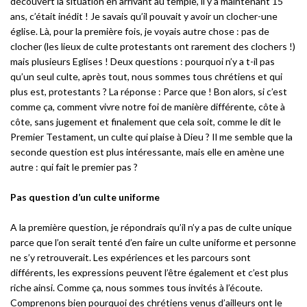
d
écouvert la situation en arrivant au temple, il y a maintenant 15
ans, c’était iné
dit
! Je savais qu
’
il pouvait y avoir un clocher-une
église. Là, pour la première fois, je voyais autre chose
: pas de
clocher (les lieux de culte protestants ont rarement des clochers
!)
mais plusieurs Eglises
! Deux questions : pourquoi n
’
y a t-il pas
qu
’
un seul culte, après tout, nous sommes tous chrétiens et qui
plus est, protestants
? La ré
ponse
: Parce que
! Bon alors, si c
’
est
comme
ç
a, comment vivre notre foi de maniè
re diff
é
rente, c
ôte
à
cô
te, sans jugement et finalement que cela soit, comme le dit le
Premier Testament, un culte qui plaise à Dieu
? Il me semble que la
seconde question est plus intéressante, mais elle en amène une
autre
: qui fait le premier pas
?
Pas question d’un culte uniforme
A la premi
ère question, je répondrais qu
’
il n
’
y a pas de culte unique
parce que l
’
on serait tenté
d’
en faire un culte uniforme et personne
ne s
’
y retrouverait. Les expériences et les parcours sont
différents, les expressions peuvent l’être également et c
’
est plus
riche ainsi. Comme
ç
a, nous sommes tous invité
s
à
l
’écoute.
Comprenons bien pourquoi des chrétiens venus d
’
ailleurs ont le