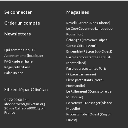
Se connecter
Magazines
Créer un compte
Réveil (Centre-Alpes-Rhône)
Le Cep (Cévennes-Languedoc-
Newsletters
Roussillon)
Échanges (Provence-Alpes-
Corse-Côte-d’Azur
)
Qui sommes-nous ?
Ensemble (Région Sud-Ouest)
Abonnements (boutique)
Paroles protestantes Est (Est-
FAQ - aide en ligne
Montbéliard)
Régie publicitaire
Paroles protestantes Paris
Faire un don
(Région parisienne)
Liens protestants (Nord-
Normandie)
Site édité par Olivétan
Le Ralliement (Consistoire de
Mulhouse)
04 72 00 08 54 –
Le Nouveau Messager(Alsace-
abonnement@olivetan.org
20 rue Calliet - 69001 Lyon,
Moselle)
France
Protestant de l'Ouest (Région
Ouest)