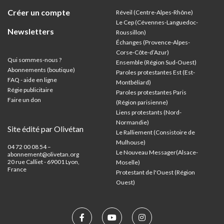
Créer un compte
Réveil (Centre-Alpes-Rhône)
Le Cep (Cévennes-Languedoc-
Newsletters
Roussillon)
Échanges (Provence-Alpes-
Corse-Côte-d’Azur
)
Qui sommes-nous ?
Ensemble (Région Sud-Ouest)
Abonnements (boutique)
Paroles protestantes Est (Est-
FAQ - aide en ligne
Montbéliard)
Régie publicitaire
Paroles protestantes Paris
Faire un don
(Région parisienne)
Liens protestants (Nord-
Normandie)
Site édité par Olivétan
Le Ralliement (Consistoire de
Mulhouse)
04 72 00 08 54 –
Le Nouveau Messager(Alsace-
abonnement@olivetan.org
20 rue Calliet - 69001 Lyon,
Moselle)
France
Protestant de l'Ouest (Région
Ouest)