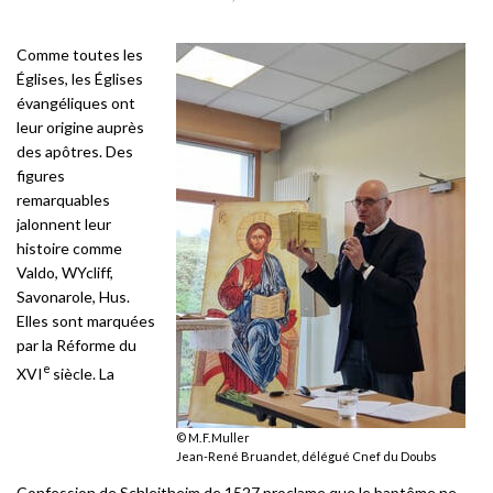
Comme toutes les
Églises, les Églises
évangéliques ont
leur origine auprès
des apôtres. Des
figures
remarquables
jalonnent leur
histoire comme
Valdo, WYcliff,
Savonarole, Hus.
Elles sont marquées
par la Réforme du
e
XVI
siècle. La
© M. F. Muller
Jean-René Bruandet, délégué Cnef du Doubs
Confession de Schleitheim de 1527 proclame que le baptême ne