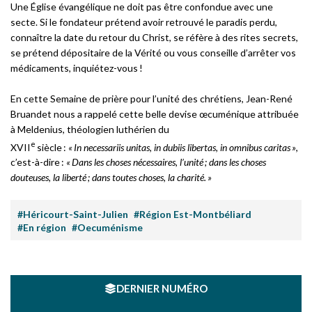
Une Église évangélique ne doit pas être confondue avec une
secte. Si le fondateur prétend avoir retrouvé le paradis perdu,
connaître la date du retour du Christ, se réfère à des rites secrets,
se prétend dépositaire de la Vérité ou vous conseille d’arrêter vos
médicaments, inquiétez-vous !
En cette Semaine de prière pour l’unité des chrétiens, Jean-René
Bruandet nous a rappelé cette belle devise œcuménique attribuée
à Meldenius, théologien luthérien du
e
XVII
siècle :
«
In necessariis unitas, in dubiis libertas, in omnibus caritas
»
,
c’est-à-dire :
« Dans les choses nécessaires, l’unité ; dans les choses
douteuses, la liberté ; dans toutes choses, la charité. »
#Héricourt-Saint-Julien
#Région Est-Montbéliard
#En région
#Oecuménisme
DERNIER NUMÉRO