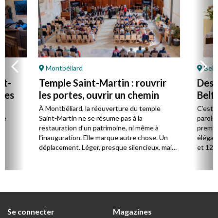
Montbéliard
Belf
nt-
Temple Saint-Martin : rouvrir
Des 
rtes
les portes, ouvrir un chemin
Belf
À Montbéliard, la réouverture du temple
C’est 
re
Saint-Martin ne se résume pas à la
paroiss
es
restauration d’un patrimoine, ni même à
premièr
us
l’inauguration. Elle marque autre chose. Un
élégan
déplacement. Léger, presque silencieux, mais
et 12 a
réel.
manipu
portabl
demand
sa situ
Se connecter
Magazines