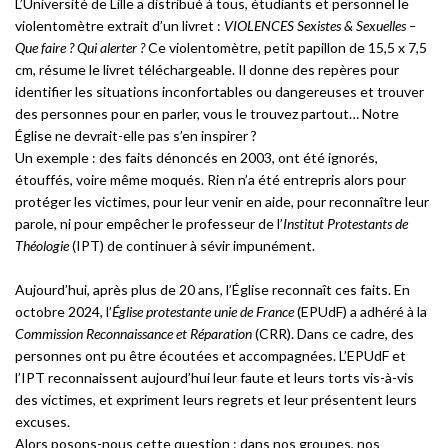
L’Université de Lille a distribué à tous, étudiants et personnel le
violentomètre extrait d’un livret :
VIOLENCES Sexistes & Sexuelles –
Que faire ? Qui alerter ?
Ce violentomètre, petit papillon de 15,5 x 7,5
cm, résume le livret téléchargeable. Il donne des repères pour
identifier les situations inconfortables ou dangereuses et trouver
des personnes pour en parler, vous le trouvez partout… Notre
Église ne devrait-elle pas s’en inspirer ?
Un exemple : des faits dénoncés en 2003, ont été ignorés,
étouffés, voire même moqués. Rien n’a été entrepris alors pour
protéger les victimes, pour leur venir en aide, pour reconnaître leur
parole, ni pour empêcher le professeur de l’
Institut Protestants de
Théologie
(IPT) de continuer à sévir impunément.
Aujourd’hui, après plus de 20 ans, l’Église reconnaît ces faits. En
octobre 2024, l’
Église protestante unie de France
(EPUdF) a adhéré à la
Commission Reconnaissance et Réparation
(CRR). Dans ce cadre, des
personnes ont pu être écoutées et accompagnées. L’EPUdF et
l’IPT reconnaissent aujourd’hui leur faute et leurs torts vis-à-vis
des victimes, et expriment leurs regrets et leur présentent leurs
excuses.
Alors posons-nous cette question : dans nos groupes, nos