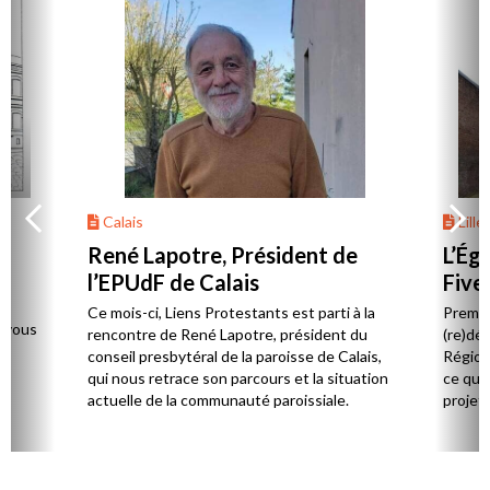
Calais
Lille
René Lapotre, Président de
L’Ég
l’EPUdF de Calais
Five
de
e
Ce mois-ci, Liens Protestants est parti à la
Premier
z-vous
rencontre de René Lapotre, président du
(re)déc
conseil presbytéral de la paroisse de Calais,
Région
qui nous retrace son parcours et la situation
ce qui
actuelle de la communauté paroissiale.
projets