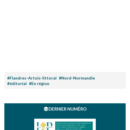
#Flandres-Artois-littoral
#Nord-Normandie
#éditorial
#En région
DERNIER NUMÉRO