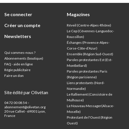
Se connecter
Magazines
Créer un compte
Réveil (Centre-Alpes-Rhône)
Le Cep (Cévennes-Languedoc-
Newsletters
Roussillon)
Échanges (Provence-Alpes-
Corse-Côte-d’Azur
)
Qui sommes-nous ?
Ensemble (Région Sud-Ouest)
Abonnements (boutique)
Paroles protestantes Est (Est-
FAQ - aide en ligne
Montbéliard)
Régie publicitaire
Paroles protestantes Paris
Faire un don
(Région parisienne)
Liens protestants (Nord-
Normandie)
Site édité par Olivétan
Le Ralliement (Consistoire de
Mulhouse)
04 72 00 08 54 –
Le Nouveau Messager(Alsace-
abonnement@olivetan.org
20 rue Calliet - 69001 Lyon,
Moselle)
France
Protestant de l'Ouest (Région
Ouest)