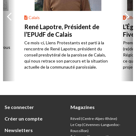
Calais
Lille
René Lapotre, Président de
L’Ég
l’EPUdF de Calais
Five
de
e
Ce mois-ci, Liens Protestants est parti à la
Premier
z-vous
rencontre de René Lapotre, président du
(re)déc
conseil presbytéral de la paroisse de Calais,
Région
qui nous retrace son parcours et la situation
ce qui
actuelle de la communauté paroissiale.
projets
Se connecter
Magazines
Créer un compte
Réveil (Centre-Alpes-Rhône)
Le Cep (Cévennes-Languedoc-
Newsletters
Roussillon)