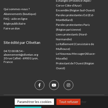
Échanges (Provence-Alpes-
Corse-Côte-d’Azur
)
Qui sommes-nous ?
Ensemble (Région Sud-Ouest)
Abonnements (boutique)
Paroles protestantes Est (Est-
FAQ - aide en ligne
Montbéliard)
Régie publicitaire
Paroles protestantes Paris
Faire un don
(Région parisienne)
Liens protestants (Nord-
Normandie)
Site édité par Olivétan
Le Ralliement (Consistoire de
Mulhouse)
04 72 00 08 54 –
Le Nouveau Messager(Alsace-
abonnement@olivetan.org
20 rue Calliet - 69001 Lyon,
Moselle)
France
Protestant de l'Ouest (Région
Ouest)
Mentions légales
Nous contacter
Paramétrer les cookies
Tout refuser