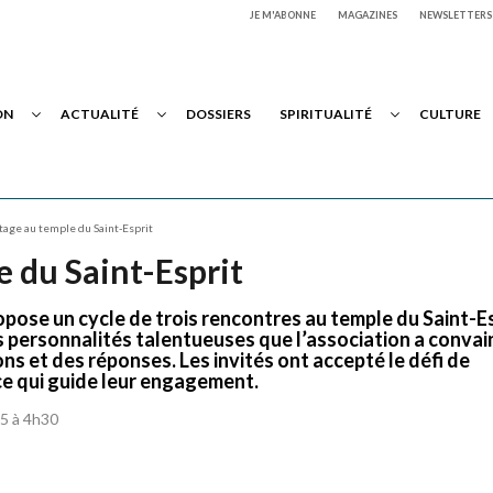
JE M'ABONNE
MAGAZINES
NEWSLETTERS
ON
ACTUALITÉ
DOSSIERS
SPIRITUALITÉ
CULTURE
tage au temple du Saint-Esprit
e du Saint-Esprit
pose un cycle de trois rencontres au temple du Saint-Es
 personnalités talentueuses que l’association a conva
ons et des réponses. Les invités ont accepté le défi de
 ce qui guide leur engagement.
25 à 4h30