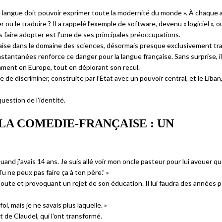
e langue doit pouvoir exprimer toute la modernité du monde ». À chaque 
u le traduire ? Il a rappelé l’exemple de software, devenu « logiciel », 
s faire adopter est l’une de ses principales préoccupations.
glaise dans le domaine des sciences, désormais presque exclusivement t
nstantanées renforce ce danger pour la langue française. Sans surprise, il
mment en Europe, tout en déplorant son recul.
le de discriminer, construite par l’État avec un pouvoir central, et le Liban
uestion de l’identité.
 LA COMEDIE-FRANÇAISE : UN
uand j’avais 14 ans. Je suis allé voir mon oncle pasteur pour lui avouer qu
Tu ne peux pas faire ça à ton père.” »
oute et provoquant un rejet de son éducation. Il lui faudra des années p
 foi, mais je ne savais plus laquelle. »
 de Claudel, qui l’ont transformé.