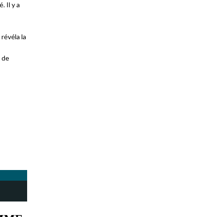
 Il y a
 révéla la
s de