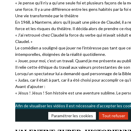
« Je pense qu’il n’y a qu’une seule foi et plusieurs façons de la 
une force. Il y a une différence entre les gens habités par la foi 
Une vie transformée par le théâtre
En 1968, à Nanterre, alors qu’il jouait une pièce de Claudel, il a
force et les risques du théâtre. Il décida alors de prendre ce ris
« J’ai retrouvé chez Claudel la force du verbe qui m’avait séduit 
Claudel. »
Le comédien a souligné que jouer ne l’intéresse pas tant que cela 
intemporelles, éloignées de la réalité quotidienne.
« Jouer, pour moi, c’est un travail. Quand je me présente au publ
Il relie cette éthique du travail aux valeurs protestantes de son
Lorsqu’un spectateur lui a demandé quel personnage de la Bible i
« Judas, car il était à part, car il a été choisi pour accomplir ce qu’i
Avant d’ajouter :
« Jésus ! Jésus ! Son histoire est une aventure sublime. Le pers
Afin de visualiser les vidéos il est nécessaire d’accepter les coo
Paramétrer les cookies
Tout refuser