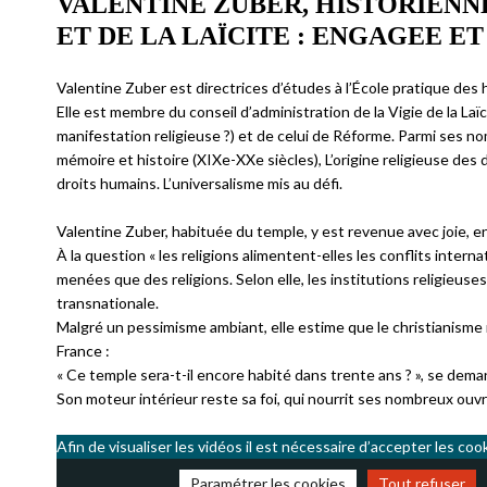
VALENTINE ZUBER, HISTORIENNE
ET DE LA LAÏCITE : ENGAGEE E
Valentine Zuber est directrices d’études à l’École pratique des ha
Elle est membre du conseil d’administration de la Vigie de la Laï
manifestation religieuse ?) et de celui de Réforme. Parmi ses no
mémoire et histoire (XIXe-XXe siècles), L’origine religieuse de
droits humains. L’universalisme mis au défi.
Valentine Zuber, habituée du temple, y est revenue avec joie, e
À la question « les religions alimentent-elles les conflits interna
menées que des religions. Selon elle, les institutions religieuses
transnationale.
Malgré un pessimisme ambiant, elle estime que le christianisme 
France :
« Ce temple sera-t-il encore habité dans trente ans ? », se dema
Son moteur intérieur reste sa foi, qui nourrit ses nombreux ouv
Afin de visualiser les vidéos il est nécessaire d’accepter les coo
Paramétrer les cookies
Tout refuser