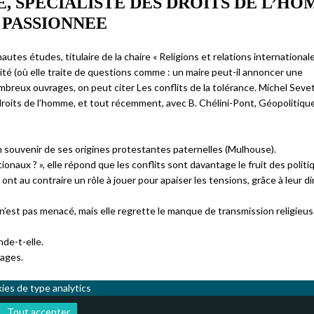
, SPECIALISTE DES DROITS DE L’H
T PASSIONNEE
utes études, titulaire de la chaire « Religions et relations internationale
cité (où elle traite de questions comme : un maire peut-il annoncer une
mbreux ouvrages, on peut citer Les conflits de la tolérance. Michel Seve
s droits de l’homme, et tout récemment, avec B. Chélini-Pont, Géopolitiqu
n souvenir de ses origines protestantes paternelles (Mulhouse).
tionaux ? », elle répond que les conflits sont davantage le fruit des polit
 ont au contraire un rôle à jouer pour apaiser les tensions, grâce à leur 
n’est pas menacé, mais elle regrette le manque de transmission religieu
nde-t-elle.
rages.
kies de type analytics
Tout accepter