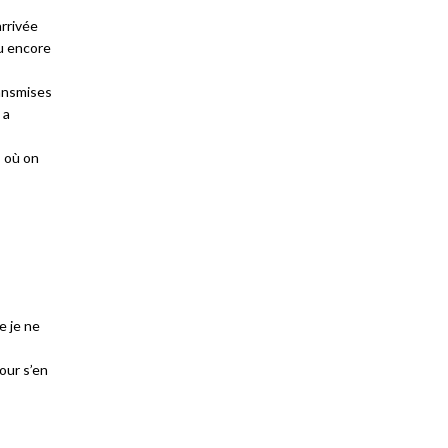
arrivée
ou encore
ransmises
 a
, où on
e je ne
our s’en