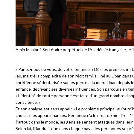
Amin Maalouf, Secrétaire perpétuel de l’Académie française, le
« Parlez-nous de vous, de votre enfance. » Dès les premiers insta
jeu, malgré la complexité de son récit familial : né au Liban dans
chrétienne sédentarisée sur les pentes du mont Liban depuis le 
enfance, décrivant ses diverses influences. Son parcours en té
« L’identité de toute personne est faite d’un grand nombre d’
conscience. »
Et son analyse est sans appel : « Le problème principal, aujourd’hu
choisis mes appartenances. Personne n’a le droit de me dire : “Tu 
Partout dans le monde, les gens se sentent attaqués dans leur i
Selon lui, il faudrait que dans chaque pays des personnes se pr