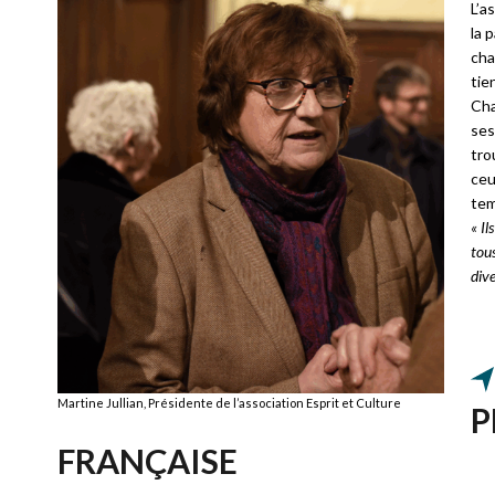
L’a
la 
cha
tie
Cha
ses
tro
ceu
tem
« Il
tous
dive
Martine Jullian, Présidente de l’association Esprit et Culture
P
FRANÇAISE