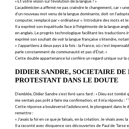
« Et votre vision sur l’évolution de la langue ? »
L’académicien a affirmé ne pas craindre le changement, car « un
d’un nouveau mot venu de la langue dominante, doit-on l’adopter o
computer, remplacé par « ordinateur ». Introduire des mots et le
Il a exprimé son inquiétude face à l’hégémonie de la langue an
en anglais. Le progrès technologique facilitant les traductions i
exprimé son souhait de voir la langue française s’étendre, nota
« J’appartiens à deux pays à la fois : la France, où c’est impensab
parle constamment de communauté et pas d’État. »
Cette double appartenance lui confère un regard unique sur la q
DIDIER SANDRE, SOCIETAIRE DE
PROTESTANT DANS LE DOUTE
D’emblée, Didier Sandre s’est livré sans fard : « Dieu est tombé q
me sentais pas prêt à faire ma confirmation, et il m’a répondu : “
Cette réponse a bouleversé l’adolescent, le plongeant dans le d
remettre :
« J’avais la foi en ce que je faisais, en la création. Je vivais avec la
Il a raconté avec éloquence ses découvertes de Paul de Tarse et