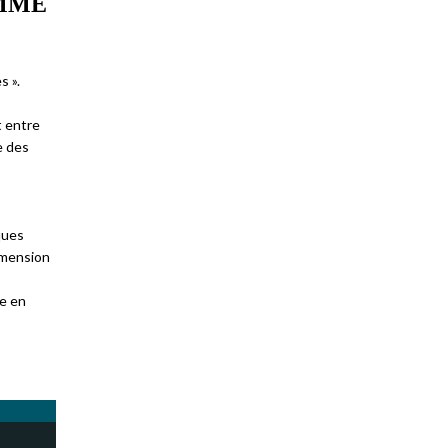
OMME
s ».
t entre
e des
iques
dimension
se en