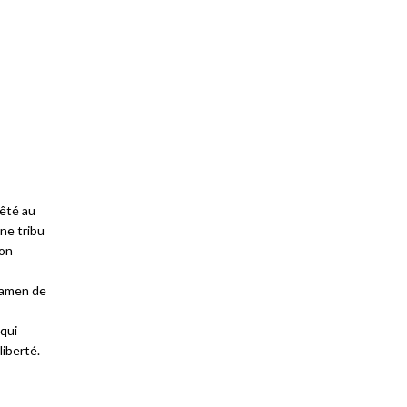
rêté au
une tribu
son
xamen de
 qui
liberté.