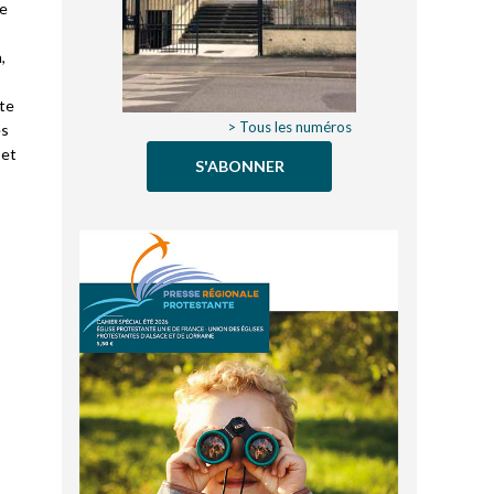
de
,
te
> Tous les numéros
es
 et
S'ABONNER