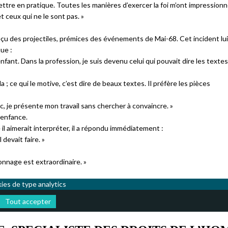
mettre en pratique. Toutes les manières d’exercer la foi m’ont impressionné.
et ceux qui ne le sont pas. »
 reçu des projectiles, prémices des événements de Mai-68. Cet incident lui
que :
enfant. Dans la profession, je suis devenu celui qui pouvait dire les texte
; ce qui le motive, c’est dire de beaux textes. Il préfère les pièces
ic, je présente mon travail sans chercher à convaincre. »
 enfance.
l aimerait interpréter, il a répondu immédiatement :
l devait faire. »
onnage est extraordinaire. »
kies de type analytics
Tout accepter