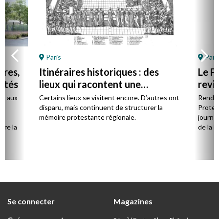
Paris
Pari
vres,
Itinéraires historiques : des
Le F
utés
lieux qui racontent une
revie
présence
as aux
Certains lieux se visitent encore. D’autres ont
Rendez
s
disparu, mais continuent de structurer la
Protes
s
mémoire protestante régionale.
journée
vre la
de la l
Se connecter
Magazines