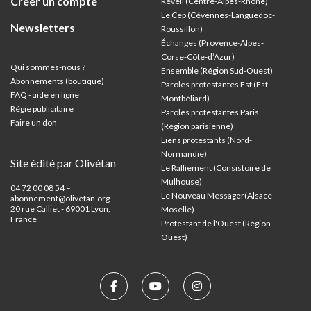
Créer un compte
Réveil (Centre-Alpes-Rhône)
Le Cep (Cévennes-Languedoc-
Newsletters
Roussillon)
Échanges (Provence-Alpes-
Corse-Côte-d’Azur
)
Qui sommes-nous ?
Ensemble (Région Sud-Ouest)
Abonnements (boutique)
Paroles protestantes Est (Est-
FAQ - aide en ligne
Montbéliard)
Régie publicitaire
Paroles protestantes Paris
Faire un don
(Région parisienne)
Liens protestants (Nord-
Normandie)
Site édité par Olivétan
Le Ralliement (Consistoire de
Mulhouse)
04 72 00 08 54 –
Le Nouveau Messager(Alsace-
abonnement@olivetan.org
20 rue Calliet - 69001 Lyon,
Moselle)
France
Protestant de l'Ouest (Région
Ouest)