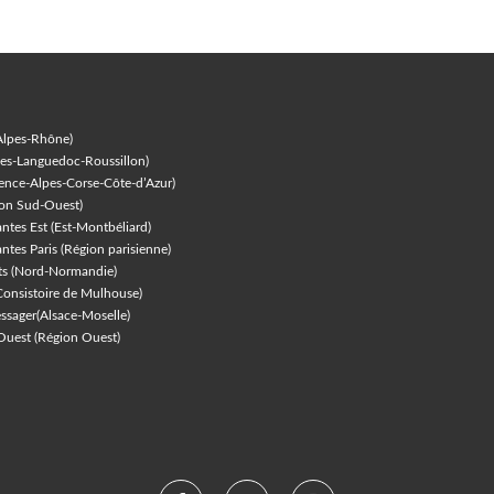
Alpes-Rhône)
es-Languedoc-Roussillon)
ence-Alpes-Corse-Côte-d’Azur
)
on Sud-Ouest)
antes Est (Est-Montbéliard)
antes Paris (Région parisienne)
nts (Nord-Normandie)
Consistoire de Mulhouse)
sager(Alsace-Moselle)
'Ouest (Région Ouest)