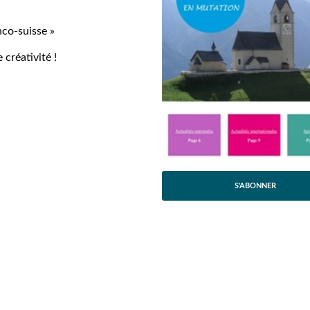
nco-suisse »
 créativité !
S'ABONNER