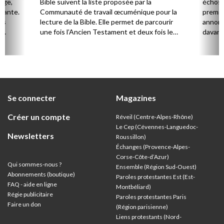
Âge,
Bible suivent la liste proposée par la
échos 
stante.
Communauté de travail œcuménique pour la
premie
es
lecture de la Bible. Elle permet de parcourir
annonc
,
une fois l’Ancien Testament et deux fois le
davanta
Nouveau Testament en huit ans.
grâce 
ion
été di
discut
Se connecter
Magazines
Créer un compte
Réveil (Centre-Alpes-Rhône)
Le Cep (Cévennes-Languedoc-
Newsletters
Roussillon)
Échanges (Provence-Alpes-
Corse-Côte-d’Azur
)
Qui sommes-nous ?
Ensemble (Région Sud-Ouest)
Abonnements (boutique)
Paroles protestantes Est (Est-
FAQ - aide en ligne
Montbéliard)
Régie publicitaire
Paroles protestantes Paris
Faire un don
(Région parisienne)
Liens protestants (Nord-