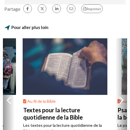
Partage
Imprimer
Pour aller plus loin
Au fil de la Bible
Au fi
Textes pour la lecture
Psau
quotidienne de la Bible
la b
es
Les textes pour la lecture quotidienne de la
Le psa