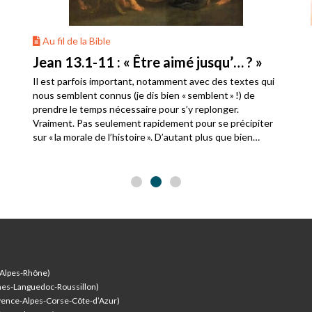
Au fil de la Bible
Jean 13.1-11 : « Être aimé jusqu’… ? »
Il est parfois important, notamment avec des textes qui
nous semblent connus (je dis bien « semblent » !) de
prendre le temps nécessaire pour s’y replonger.
Vraiment. Pas seulement rapidement pour se précipiter
sur « la morale de l’histoire ». D’autant plus que bien
souvent, de morale, il n’est pas question dans les
histoires bibliques.
-Alpes-Rhône)
nes-Languedoc-Roussillon)
vence-Alpes-Corse-Côte-d’Azur
)