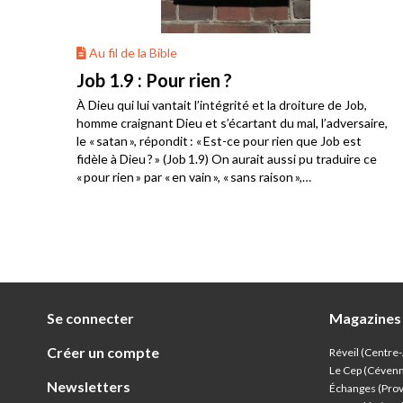
Au fil de la Bible
Job 1.9 : Pour rien ?
ns la
À Dieu qui lui vantait l’intégrité et la droiture de Job,
ent
homme craignant Dieu et s’écartant du mal, l’adversaire,
ns
le « satan », répondit : « Est-ce pour rien que Job est
à la
fidèle à Dieu ? » (Job 1.9) On aurait aussi pu traduire ce
« pour rien » par « en vain », « sans raison »,
« gratuitement », « sans sujet ». Avoir cet échange en tête
donne un éclairage particulier à la lecture que nous
pouvons faire du début de la lettre aux Éphésiens que le
calendrier de la FPF propose à ses utilisateurs ce mois-ci.
Se connecter
Magazines
Créer un compte
Réveil (Centre
Le Cep (Céven
Newsletters
Échanges (Pro