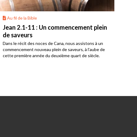
Au fil de la Bible
Au 
Jean 2.1-11 : Un commencement plein
Ésa
de saveurs
bon
fau
Dans le récit des noces de Cana, nous assistons à un
L’Av
commencement nouveau plein de saveurs, à l’aube de
du S
cette première année du deuxième quart de siècle.
prép
un r
il l
Seig
bonh
vie p