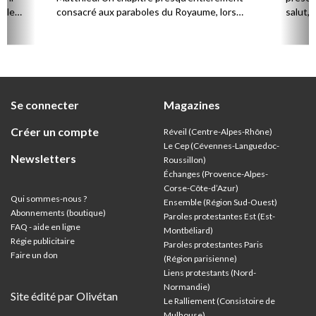
s le
consacré aux paraboles du Royaume, lors
salut, 
d’une adresse à la foule, venue en nombre
naissan
écouter Jésus. Les disciples sont présents
également et c’est l’occasion pour Jésus de
constater la différence de compréhension
parmi le public qui l’écoute.
Se connecter
Magazines
Créer un compte
Réveil (Centre-Alpes-Rhône)
Le Cep (Cévennes-Languedoc-
Newsletters
Roussillon)
Échanges (Provence-Alpes-
Corse-Côte-d’Azur
)
Qui sommes-nous ?
Ensemble (Région Sud-Ouest)
Abonnements (boutique)
Paroles protestantes Est (Est-
FAQ - aide en ligne
Montbéliard)
Régie publicitaire
Paroles protestantes Paris
Faire un don
(Région parisienne)
Liens protestants (Nord-
Normandie)
Site édité par Olivétan
Le Ralliement (Consistoire de
Mulhouse)