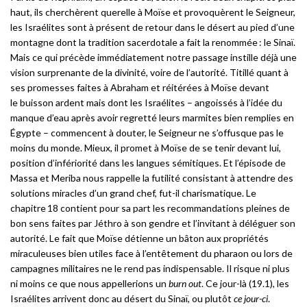
haut, ils cherchèrent querelle à Moïse et provoquèrent le Seigneur,
les Israélites sont à présent de retour dans le désert au pied d’une
montagne dont la tradition sacerdotale a fait la renommée : le Sinaï.
Mais ce qui précède immédiatement notre passage instille déjà une
vision surprenante de la divinité, voire de l’autorité. Titillé quant à
ses promesses faites à Abraham et réitérées à Moïse devant
le buisson ardent mais dont les Israélites – angoissés à l’idée du
manque d’eau après avoir regretté leurs marmites bien remplies en
Égypte – commencent à douter, le Seigneur ne s’offusque pas le
moins du monde. Mieux, il promet à Moïse de se tenir devant lui,
position d’infériorité dans les langues sémitiques. Et l’épisode de
Massa et Meriba nous rappelle la futilité consistant à attendre des
solutions miracles d’un grand chef, fut-il charismatique. Le
chapitre 18 contient pour sa part les recommandations pleines de
bon sens faites par Jéthro à son gendre et l’invitant à déléguer son
autorité. Le fait que Moïse détienne un bâton aux propriétés
miraculeuses bien utiles face à l’entêtement du pharaon ou lors de
campagnes militaires ne le rend pas indispensable. Il risque ni plus
ni moins ce que nous appellerions un
burn out
. Ce jour-là (19.1), les
Israélites arrivent donc au désert du Sinaï, ou plutôt
ce jour-ci
.