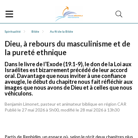
Spiritualité
Bible
Au fil de la Bible
Dieu, à rebours du masculinisme et de
la pureté ethnique
Dans le livre de l’Exode (19.1-9), le don de la Loi aux
Israélites est bizarrement précédé de leur accord
oral. Davantage que nous inviter à une confiance
aveugle, le début du chapitre nous fait réfléchir aux
images que nous avons de Dieu et à celles que nous
véhiculons.
Benjamin Limonet, pasteur et animateur biblique en région CAR
Publié le 27 mai 2026 à 5h00, modifié le 28 mai 2026 à 13h30
Partis de Rephidim, un espace où, selon le récit deux chapitres plus