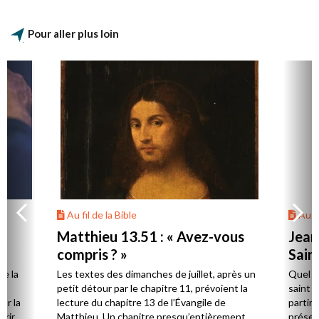
Pour aller plus loin
Au fil de la Bible
Au fi
Matthieu 13.51 : « Avez-vous
Jean 
compris ? »
Sain
de la
Les textes des dimanches de juillet, après un
Quel es
petit détour par le chapitre 11, prévoient la
saint d
ur la
lecture du chapitre 13 de l’Évangile de
partir 
urir
Matthieu. Un chapitre presqu’entièrement
présenc