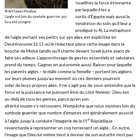
Israélites la force étonnante
par laquelle il les a
© ArtTower/Pixabay
sortis d’Égypte mais aussi la
L’aigle est loin du symbole guerrier qui
lui a été assigné
tendresse du soin qu’il leur a
prodigué (v. 4). La métaphore
de l’aigle portant ses petits sur ses ailes est explicitée en
Deutéronome 32.11 où le rédacteur place cette image dans la
bouche de Moïse tandis qu’il chante devant Israël juste avant de
faire ses adieux. L’apprentissage de gestes essentiels et salutaires
prend du temps. Gagner en autonomie aussi. Raison pour laquelle
les parents aigles – le mâle comme la femelle – portent les aiglons
sur leurs plumes jusqu’au moment où ces derniers pourront
voler de leurs propres ailes. Il ne s’agit pas de sous-entendre que la
force et la puissance ne puissent être du côté féminin : Dieu est
au-delà de tous les genres, parce qu’en son
altérité
toustes
s’y retrouvent. N’empêche que nous sommes loin du
symbole guerrier que nombre d’empires ont généralement associé
e
à l’aigle, jusqu’à conduire l’imagerie de la III
République
revancharde à représenter un coq terrassant un aigle… En outre,
l’image que Dieu lui-même tient à donner de son autorité n’est pas