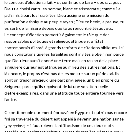
le concept d’élection a fait – et continue de faire – des ravages :
Dieu t’a choisi car tu es homme, blanc et aristocrate ; comme il a
jadis mis à part les Israélites, Dieu assigne une mission de
purification ethnique au peuple aryen ; Dieu te bénit, la preuve, tu
es sorti de la misère depuis que tu as rencontré Jésus ; etc.
Le concept d’élection pervertit également le rôle que des
responsables politiques et religieux attribuent à l’État
contemporain d’Israël à grands renforts de citations bibliques. Ici
nous constatons que les Israélites sont invités à obéir, non parce
que Dieu leur aurait donné une terre mais en raison de la place
singulière qui leur est attribuée au milieu des autres nations. Et
là encore, le propos n’est pas de les mettre sur un piédestal. Ils
sont un trésor précieux, une part privilégiée, un bien propre du
Seigneur, parce qu’ils reçoivent de lui une vocation : celle
d’être exemplaires, dans une attitude toute entière tournée vers
l’autre.
Ce petit peuple durement éprouvé en Égypte et qui n’a pas encore
fini sa traversée du désert est appelé à devenir une nation sainte
(
goy qadosh
) – il faut relever l’antithétisme de ces deux mots
accolés,
goy
désignant habituellement de manière négative ceux