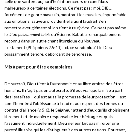
celle que vantent aujourd’hui influenceurs ou candidats
malheureux à certaines élections. Ce n’est pas : moi, DIEU,
forcément de genre masculin, montrant les muscles, imperméable
aux émotions, sauveur providentiel à qui il faudrait s’en
remettre aveuglément si l’on tient à (sur)vivre. Ce n’est pas même
le Dieu
puissamment faible
qu’Étienne Babut a remarquablement
reconnu dans un autre chant liturgique du Nouveau
Testament (Philippiens 2.5-11). Ici, ce serait plutôt le Dieu
puissamment tendre, débordant de tendresse.
Mis à part pour être exemplaires
De surcroit, Dieu tient à l’autonomie et au libre arbitre des êtres
humains. Il n’agit pas en autocrate. S’il est vrai que la mise à part
des Israélites – qui est aussi la promesse de leur protection – est
conditionnée à l’obéissance à la Loi et au respect des termes du
contrat d’alliance (v. 5-6), le Seigneur attend d’eux qu’ils choisissent
librement et de manière responsable leur héritage et qu’ils
l’assument individuellement. Dieu ne leur fait pas miroiter une
pureté illusoire qui les distinguerait des autres nations. Pourtant,