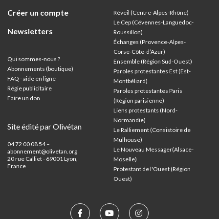
Créer un compte
Réveil (Centre-Alpes-Rhône)
Le Cep (Cévennes-Languedoc-
Newsletters
Roussillon)
Échanges (Provence-Alpes-
Corse-Côte-d’Azur
)
Qui sommes-nous ?
Ensemble (Région Sud-Ouest)
Abonnements (boutique)
Paroles protestantes Est (Est-
FAQ - aide en ligne
Montbéliard)
Régie publicitaire
Paroles protestantes Paris
Faire un don
(Région parisienne)
Liens protestants (Nord-
Normandie)
Site édité par Olivétan
Le Ralliement (Consistoire de
Mulhouse)
04 72 00 08 54 –
Le Nouveau Messager(Alsace-
abonnement@olivetan.org
20 rue Calliet - 69001 Lyon,
Moselle)
France
Protestant de l'Ouest (Région
Ouest)