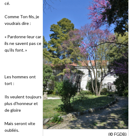
cé.
Comme Ton fils, je
voudrais dire :
« Pardonne-leur car
ils ne savent pas ce
qu’ils font. »
Les hommes ont
tort :
Ils veulent toujours
plus d’honneur et
de gloire
Mais seront vite
oubliés.
(© FGDB)