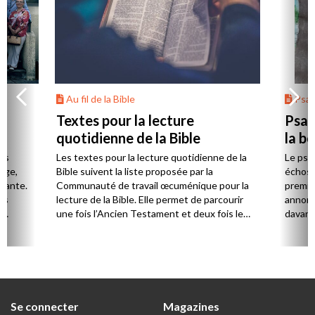
Au fil de la Bible
Psa
Textes pour la lecture
Psau
quotidienne de la Bible
la b
es
Les textes pour la lecture quotidienne de la
Le psa
Âge,
Bible suivent la liste proposée par la
échos 
stante.
Communauté de travail œcuménique pour la
premie
es
lecture de la Bible. Elle permet de parcourir
annonc
,
une fois l’Ancien Testament et deux fois le
davanta
Nouveau Testament en huit ans.
grâce 
ion
été di
discut
Se connecter
Magazines