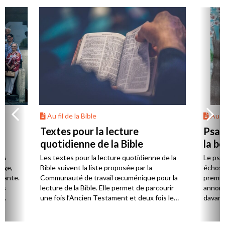
Au fil de la Bible
Au fi
Textes pour la lecture
Psau
quotidienne de la Bible
la b
es
Les textes pour la lecture quotidienne de la
Le psa
Âge,
Bible suivent la liste proposée par la
échos 
stante.
Communauté de travail œcuménique pour la
premie
es
lecture de la Bible. Elle permet de parcourir
annonc
,
une fois l’Ancien Testament et deux fois le
davanta
Nouveau Testament en huit ans.
grâce 
ion
été di