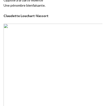
Oppose à la clarté violente
Une pénombre bienfaisante.
Claudette Louchart-Vassort