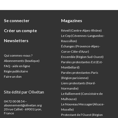
discut
Se connecter
Magazines
Créer un compte
Réveil (Centre-Alpes-Rhône)
Le Cep (Cévennes-Languedoc-
Newsletters
Roussillon)
Échanges (Provence-Alpes-
Corse-Côte-d’Azur
)
Qui sommes-nous ?
Ensemble (Région Sud-Ouest)
Abonnements (boutique)
Paroles protestantes Est (Est-
FAQ - aide en ligne
Montbéliard)
Régie publicitaire
Paroles protestantes Paris
Faire un don
(Région parisienne)
Liens protestants (Nord-
Normandie)
Site édité par Olivétan
Le Ralliement (Consistoire de
Mulhouse)
04 72 00 08 54 –
Le Nouveau Messager(Alsace-
abonnement@olivetan.org
20 rue Calliet - 69001 Lyon,
Moselle)
France
Protestant de l'Ouest (Région