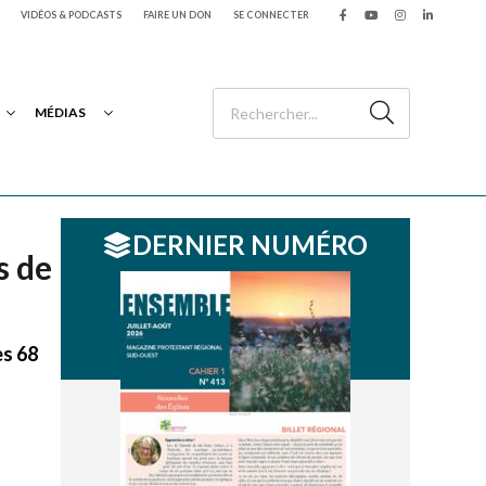
VIDÉOS & PODCASTS
FAIRE UN DON
SE CONNECTER
MÉDIAS
DERNIER NUMÉRO
s de
es 68