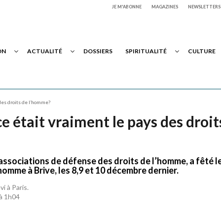
JE M'ABONNE
MAGAZINES
NEWSLETTERS
ON
ACTUALITÉ
DOSSIERS
SPIRITUALITÉ
CULTURE
s des droits de l’homme?
nce était vraiment le pays des droit
associations de défense des droits de l’homme, a fêté l
’homme à Brive, les 8,9 et 10 décembre dernier.
i à Paris.
 à 1h04