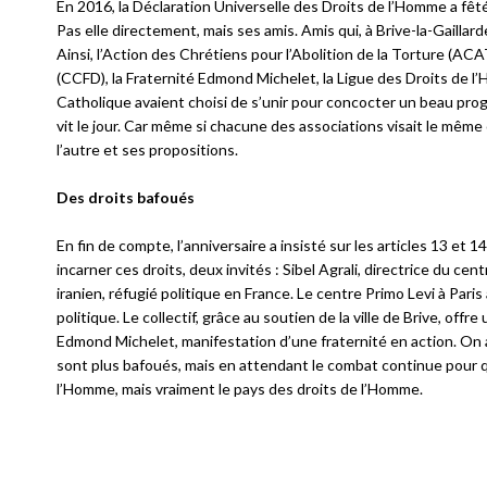
En 2016, la Déclaration Universelle des Droits de l’Homme a fêté s
Pas elle directement, mais ses amis. Amis qui, à Brive-la-Gaillard
Ainsi, l’Action des Chrétiens pour l’Abolition de la Torture (A
(CCFD), la Fraternité Edmond Michelet, la Ligue des Droits de l
Catholique avaient choisi de s’unir pour concocter un beau progr
vit le jour. Car même si chacune des associations visait le même o
l’autre et ses propositions.
Des droits bafoués
En fin de compte, l’anniversaire a insisté sur les articles 13 et 14
incarner ces droits, deux invités : Sibel Agrali, directrice du c
iranien, réfugié politique en France. Le centre Primo Levi à Pari
politique. Le collectif, grâce au soutien de la ville de Brive, of
Edmond Michelet, manifestation d’une fraternité en action. On ai
sont plus bafoués, mais en attendant le combat continue pour qu
l’Homme, mais vraiment le pays des droits de l’Homme.