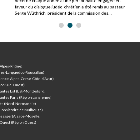
décerné chaque année à une personnalité engagée en
faveur du dialogue judéo-chrétien a été remis au pasteur
Serge Wüthrich, président de la commission des
relations avec le judaïsme de la Fédération protestante
de France.
-Alpes-Rhône)
nes-Languedoc-Roussillon)
vence-Alpes-Corse-Côte-d’Azur
)
ion Sud-Ouest)
antes Est (Est-Montbéliard)
antes Paris (Région parisienne)
nts (Nord-Normandie)
(Consistoire de Mulhouse)
ssager(Alsace-Moselle)
l'Ouest (Région Ouest)