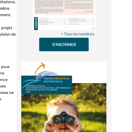
vitations.
embre.
pement
 projet
 vision de
> Tous les numéros
S'ABONNER
t pour
ste
lence
usée
homme ne
e