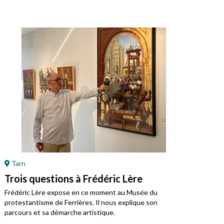
Tarn
Ré
Trois questions à Frédéric Lère
Ret
Mo
Frédéric Lère expose en ce moment au Musée du
protestantisme de Ferrières. Il nous explique son
Jean
parcours et sa démarche artistique.
régi