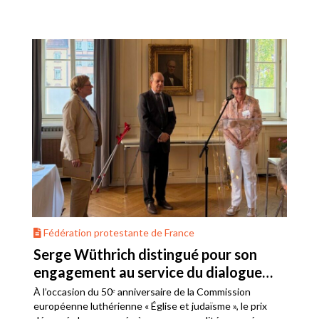
Fédération protestante de France
Serge Wüthrich distingué pour son
engagement au service du dialogue
judéo-chrétien
À l’occasion du 50ᵉ anniversaire de la Commission
européenne luthérienne « Église et judaïsme », le prix