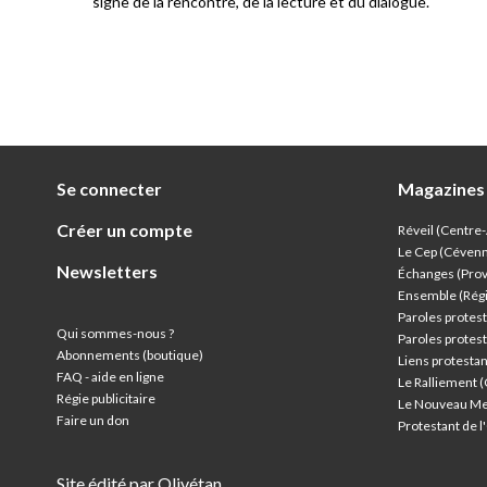
signe de la rencontre, de la lecture et du dialogue.
Se connecter
Magazines
Créer un compte
Réveil (Centre
Le Cep (Céven
Newsletters
Échanges (Pro
Ensemble (Rég
Paroles protest
Qui sommes-nous ?
Paroles protest
Abonnements (boutique)
Liens protesta
FAQ - aide en ligne
Le Ralliement 
Régie publicitaire
Le Nouveau Me
Faire un don
Protestant de 
Site édité par Olivétan