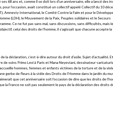
es 68 ans et, comme il se doit lors d’un anniversaire, elle a lancé des in
e, pour l’occasion, avait constitué un collectif appelé Collectif du 10 déc
CAT), Amnesty International, le Comité Contre la Faim et pour le Dévelop
’Homme (LDH), le Mouvement de la Paix, Peuples solidaires et le Secours
amme. Ce ne fut pas sans mal, sans discussions, sans difficultés, mais le
bjectif, celui des droits de l’homme, il s’agissait que chacune accepte la
 de la déclaration, c’est-à-dire autour du droit d’asile. Sujet d’actualité. E
entre de soins Primo Levi à Paris et Mana Neyestani, dessinateur-caricaturi
s accueille hommes, femmes et enfants victimes de la torture et de la vio
fre une gerbe de fleurs à la stèle des Droits de l’Homme dans le jardin du m
merait que cet anniversaire soit l’occasion de dire que les droits de l’
e la France ne soit pas seulement le pays de la déclaration des droits d