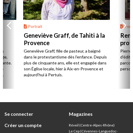
Portrait
Portr
Geneviève Graff, de Tahiti à la
Renc
Provence
prot
Cerv
es
Geneviève Graff, fille de pasteur, a baigné
Pierre
Âge,
dans le protestantisme dès l’enfance. Depuis
d’éditi
stante.
plus de cinquante ans, elle est engagée dans
parcou
es
son Église locale, hier à Aix-en-Provence et
person
,
aujourd’hui à Pertuis.
ion
Se connecter
Magazines
Créer un compte
Réveil (Centre-Alpes-Rhône)
Le Cep (Cévennes-Languedoc-