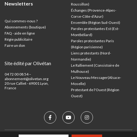
Newsletters
Roussillon)
Échanges (Provence-Alpes-
Corse-Côte-d’Azur
)
Qui sommes-nous ?
Ensemble (Région Sud-Ouest)
Abonnements (boutique)
Paroles protestantes Est (Est-
FAQ - aide en ligne
Montbéliard)
Régie publicitaire
Paroles protestantes Paris
Faire un don
(Région parisienne)
Liens protestants (Nord-
Normandie)
Site édité par Olivétan
Le Ralliement (Consistoire de
Mulhouse)
04 72 00 08 54 –
Le Nouveau Messager(Alsace-
abonnement@olivetan.org
20 rue Calliet - 69001 Lyon,
Moselle)
France
Protestant de l'Ouest (Région
Ouest)