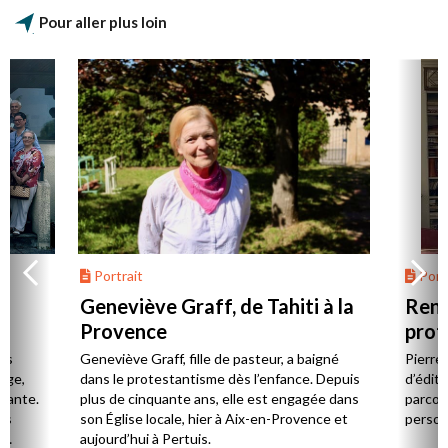
Pour aller plus loin
Portrait
Portr
Geneviève Graff, de Tahiti à la
Renc
Provence
prot
Cerv
es
Geneviève Graff, fille de pasteur, a baigné
Pierre
Âge,
dans le protestantisme dès l’enfance. Depuis
d’éditi
stante.
plus de cinquante ans, elle est engagée dans
parcou
es
son Église locale, hier à Aix-en-Provence et
person
,
aujourd’hui à Pertuis.