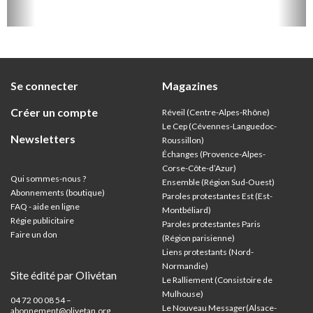
ion
Se connecter
Magazines
Créer un compte
Réveil (Centre-Alpes-Rhône)
Le Cep (Cévennes-Languedoc-
Newsletters
Roussillon)
Échanges (Provence-Alpes-
Corse-Côte-d’Azur
)
Qui sommes-nous ?
Ensemble (Région Sud-Ouest)
Abonnements (boutique)
Paroles protestantes Est (Est-
FAQ - aide en ligne
Montbéliard)
Régie publicitaire
Paroles protestantes Paris
Faire un don
(Région parisienne)
Liens protestants (Nord-
Normandie)
Site édité par Olivétan
Le Ralliement (Consistoire de
Mulhouse)
04 72 00 08 54 –
Le Nouveau Messager(Alsace-
abonnement@olivetan.org