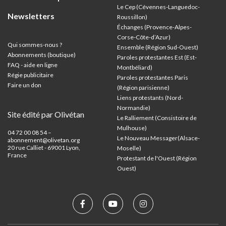
Le Cep (Cévennes-Languedoc-
Newsletters
Roussillon)
Échanges (Provence-Alpes-
Corse-Côte-d’Azur
)
Qui sommes-nous ?
Ensemble (Région Sud-Ouest)
Abonnements (boutique)
Paroles protestantes Est (Est-
FAQ - aide en ligne
Montbéliard)
Régie publicitaire
Paroles protestantes Paris
Faire un don
(Région parisienne)
Liens protestants (Nord-
Normandie)
Site édité par Olivétan
Le Ralliement (Consistoire de
Mulhouse)
04 72 00 08 54 –
Le Nouveau Messager(Alsace-
abonnement@olivetan.org
20 rue Calliet - 69001 Lyon,
Moselle)
France
Protestant de l'Ouest (Région
Ouest)