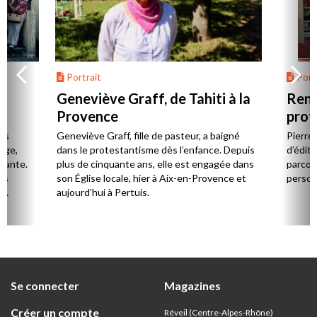
Portrait
Portr
Geneviève Graff, de Tahiti à la
Renc
Provence
prot
Cerv
es
Geneviève Graff, fille de pasteur, a baigné
Pierre
Âge,
dans le protestantisme dès l’enfance. Depuis
d’éditi
stante.
plus de cinquante ans, elle est engagée dans
parcou
es
son Église locale, hier à Aix-en-Provence et
person
,
aujourd’hui à Pertuis.
ion
Se connecter
Magazines
Créer un compte
Réveil (Centre-Alpes-Rhône)