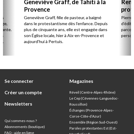
Geneviève Graff, de Tahiti à la
Renc
Provence
prot
Cerv
es
Geneviève Graff, fille de pasteur, a baigné
Pierre
Âge,
dans le protestantisme dès l’enfance. Depuis
d’éditi
stante.
plus de cinquante ans, elle est engagée dans
parcou
es
son Église locale, hier à Aix-en-Provence et
person
,
aujourd’hui à Pertuis.
ion
Se connecter
Magazines
Créer un compte
Réveil (Centre-Alpes-Rhône)
Le Cep (Cévennes-Languedoc-
Newsletters
Roussillon)
Échanges (Provence-Alpes-
Corse-Côte-d’Azur
)
Qui sommes-nous ?
Ensemble (Région Sud-Ouest)
Abonnements (boutique)
Paroles protestantes Est (Est-
FAQ - aide en ligne