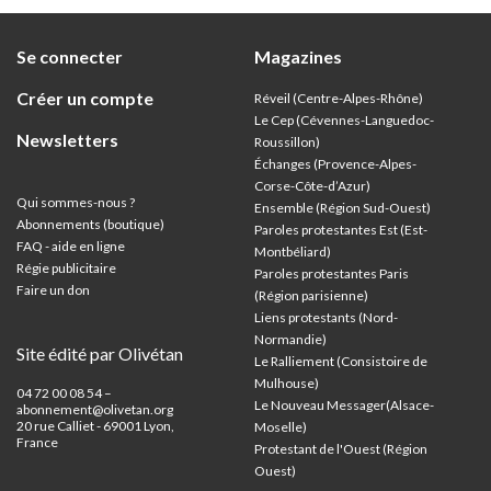
Se connecter
Magazines
Créer un compte
Réveil (Centre-Alpes-Rhône)
Le Cep (Cévennes-Languedoc-
Newsletters
Roussillon)
Échanges (Provence-Alpes-
Corse-Côte-d’Azur
)
Qui sommes-nous ?
Ensemble (Région Sud-Ouest)
Abonnements (boutique)
Paroles protestantes Est (Est-
FAQ - aide en ligne
Montbéliard)
Régie publicitaire
Paroles protestantes Paris
Faire un don
(Région parisienne)
Liens protestants (Nord-
Normandie)
Site édité par Olivétan
Le Ralliement (Consistoire de
Mulhouse)
04 72 00 08 54 –
Le Nouveau Messager(Alsace-
abonnement@olivetan.org
20 rue Calliet - 69001 Lyon,
Moselle)
France
Protestant de l'Ouest (Région
Ouest)