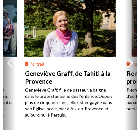
Portrait
Portr
Geneviève Graff, de Tahiti à la
Renc
Provence
prot
Cerv
es
Geneviève Graff, fille de pasteur, a baigné
Pierre
Âge,
dans le protestantisme dès l’enfance. Depuis
d’éditi
stante.
plus de cinquante ans, elle est engagée dans
parcou
es
son Église locale, hier à Aix-en-Provence et
person
,
aujourd’hui à Pertuis.
ion