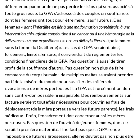
déformer ou par peur de ne pas perdre les kilos qui sont associés à
toute grossesse. La GPA s’adresse à des couples en souffrance,
dont les femmes ont tout pour être mère…sauf l’utérus. Des
femmes «
dont l’infertilité est liée à une malformation congénitale
,
à une
intervention chirurgicale consécutive à un cancer ou à une hémorragie de la
délivrance ou à une exposition
in utero
au diéthylstilbestrol
(notamment
sous la forme du Distilbène) ». Les cas de GPA seraient ainsi,
forcément, limités. Ensuite, il conviendrait de réglementer les
conditions financières de la GPA. Pas question là aussi de tirer
profit de la souffrance d’autrui. Pas question non plus de faire
commerce du corps humain : de multiples mafias sauraient prendre
parti de la misère du monde pour susciter des milliers de
« vocations » de mères porteuses ! La GPA est forcément un don
sans contre-don possible ni imaginable. Des remboursements sur
facture seraient toutefois nécessaires pour couvrir les frais de
déplacement (de la mère porteuse vers les futurs parents), les frais
médicaux…Enfin, l’encadrement doit concerner aussi les mères
porteuses. Pas question de l’ouvrir à de jeunes femmes, dont ce
serait la première maternité. Il ne faut pas que la GPA rende
impossible de futures grossesses. Elle ne devrait pas non plus être