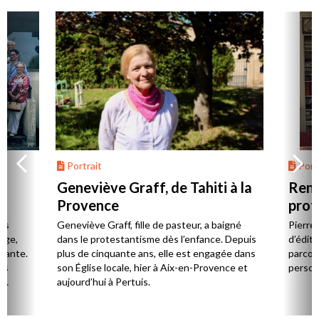
Portrait
Portr
Geneviève Graff, de Tahiti à la
Renc
Provence
prot
Cerv
es
Geneviève Graff, fille de pasteur, a baigné
Pierre
Âge,
dans le protestantisme dès l’enfance. Depuis
d’éditi
stante.
plus de cinquante ans, elle est engagée dans
parcou
es
son Église locale, hier à Aix-en-Provence et
person
,
aujourd’hui à Pertuis.
ion