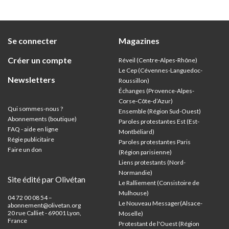
Se connecter
Magazines
Créer un compte
Réveil (Centre-Alpes-Rhône)
Le Cep (Cévennes-Languedoc-
Newsletters
Roussillon)
Échanges (Provence-Alpes-
Corse-Côte-d’Azur
)
Qui sommes-nous ?
Ensemble (Région Sud-Ouest)
Abonnements (boutique)
Paroles protestantes Est (Est-
FAQ - aide en ligne
Montbéliard)
Régie publicitaire
Paroles protestantes Paris
Faire un don
(Région parisienne)
Liens protestants (Nord-
Normandie)
Site édité par Olivétan
Le Ralliement (Consistoire de
Mulhouse)
04 72 00 08 54 –
Le Nouveau Messager(Alsace-
abonnement@olivetan.org
20 rue Calliet - 69001 Lyon,
Moselle)
France
Protestant de l'Ouest (Région