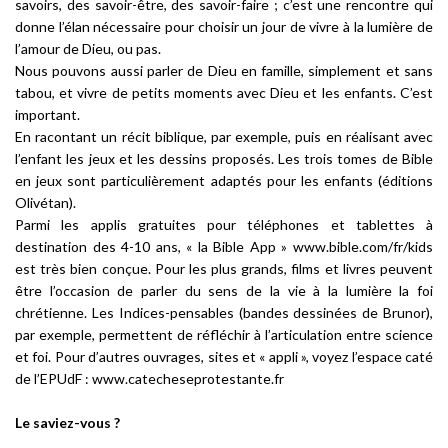
savoirs, des savoir-être, des savoir-faire ; c’est une rencontre qui
donne l’élan nécessaire pour
choisir
un jour de vivre à la lumière de
l’amour de Dieu, ou pas.
Nous pouvons aussi parler de Dieu en famille, simplement et sans
tabou, et vivre de petits moments avec Dieu et les enfants. C’est
important.
En
racontant un récit biblique,
par exemple, puis en réalisant
avec
l’enfant
les jeux
et les dessins proposés. Les trois tomes de
Bible
en jeux
sont particulièrement adaptés pour les enfants (éditions
Olivétan).
Parmi les applis gratuites pour téléphones et tablettes à
destination des 4-10 ans, «
la Bible App
»
www.bible.com/fr/kids
est très bien conçue. Pour les plus grands, films et livres peuvent
être l’occasion de parler du sens de la vie à la lumière la foi
chrétienne.
Les Indices-pensables
(bandes dessinées de Brunor),
par exemple, permettent de réfléchir à l’articulation entre science
et foi. Pour d’autres ouvrages, sites et « appli », voyez
l’espace caté
de l’EPUdF : www.catecheseprotestante.fr
Le saviez-vous ?