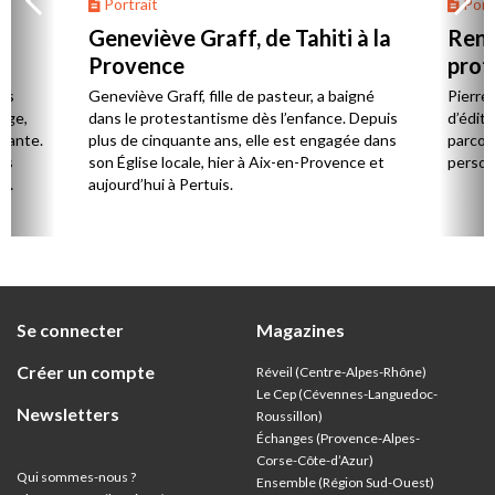
Portrait
Portr
Geneviève Graff, de Tahiti à la
Renc
Provence
prot
Cerv
es
Geneviève Graff, fille de pasteur, a baigné
Pierre
Âge,
dans le protestantisme dès l’enfance. Depuis
d’éditi
stante.
plus de cinquante ans, elle est engagée dans
parcou
es
son Église locale, hier à Aix-en-Provence et
person
,
aujourd’hui à Pertuis.
ion
Se connecter
Magazines
Créer un compte
Réveil (Centre-Alpes-Rhône)
Le Cep (Cévennes-Languedoc-
Newsletters
Roussillon)
Échanges (Provence-Alpes-
Corse-Côte-d’Azur
)
Qui sommes-nous ?
Ensemble (Région Sud-Ouest)