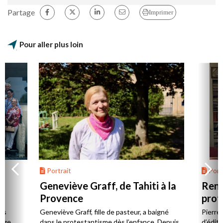
Partage
Imprimer
Pour aller plus loin
Portrait
Portr
Geneviève Graff, de Tahiti à la
Renc
Provence
prot
Cerv
es
Geneviève Graff, fille de pasteur, a baigné
Pierre
Âge,
dans le protestantisme dès l’enfance. Depuis
d’éditi