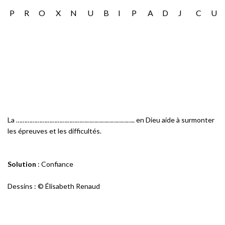
P
R
O
X
N
U
B
I
P
A
D
J
C
U
La …………………………………………………………….. en Dieu aide à surmonter
les épreuves et les difficultés.
Solution
: Confiance
Dessins : © Élisabeth Renaud