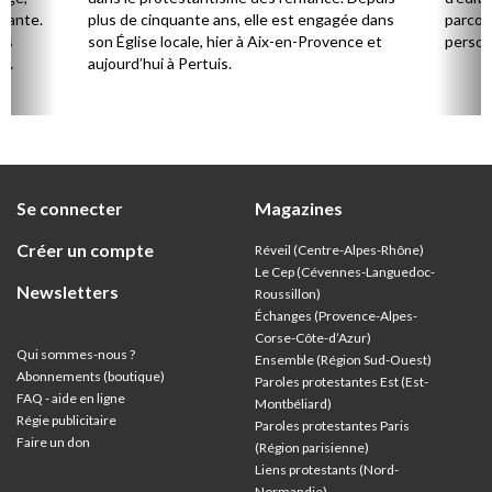
stante.
plus de cinquante ans, elle est engagée dans
parcou
es
son Église locale, hier à Aix-en-Provence et
person
,
aujourd’hui à Pertuis.
ion
Se connecter
Magazines
Créer un compte
Réveil (Centre-Alpes-Rhône)
Le Cep (Cévennes-Languedoc-
Newsletters
Roussillon)
Échanges (Provence-Alpes-
Corse-Côte-d’Azur
)
Qui sommes-nous ?
Ensemble (Région Sud-Ouest)
Abonnements (boutique)
Paroles protestantes Est (Est-
FAQ - aide en ligne
Montbéliard)
Régie publicitaire
Paroles protestantes Paris
Faire un don
(Région parisienne)
Liens protestants (Nord-
Normandie)