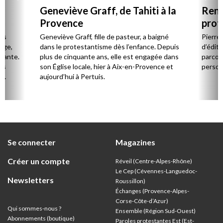
Geneviève Graff, de Tahiti à la
Renc
Provence
prot
Cerv
es
Geneviève Graff, fille de pasteur, a baigné
Pierre
Âge,
dans le protestantisme dès l’enfance. Depuis
d’éditi
stante.
plus de cinquante ans, elle est engagée dans
parcou
es
son Église locale, hier à Aix-en-Provence et
person
,
aujourd’hui à Pertuis.
ion
Se connecter
Magazines
Créer un compte
Réveil (Centre-Alpes-Rhône)
Le Cep (Cévennes-Languedoc-
Newsletters
Roussillon)
Échanges (Provence-Alpes-
Corse-Côte-d’Azur
)
Qui sommes-nous ?
Ensemble (Région Sud-Ouest)
Abonnements (boutique)
Paroles protestantes Est (Est-