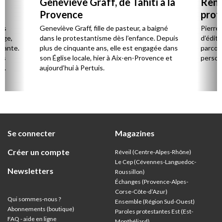
Geneviève Graff, de Tahiti à la
Renc
Provence
prot
Cerv
es
Geneviève Graff, fille de pasteur, a baigné
Pierre
Âge,
dans le protestantisme dès l’enfance. Depuis
d’éditi
stante.
plus de cinquante ans, elle est engagée dans
parcou
es
son Église locale, hier à Aix-en-Provence et
person
,
aujourd’hui à Pertuis.
ion
Se connecter
Magazines
Créer un compte
Réveil (Centre-Alpes-Rhône)
Le Cep (Cévennes-Languedoc-
Newsletters
Roussillon)
Échanges (Provence-Alpes-
Corse-Côte-d’Azur
)
Qui sommes-nous ?
Ensemble (Région Sud-Ouest)
Abonnements (boutique)
Paroles protestantes Est (Est-
FAQ - aide en ligne
Montbéliard)