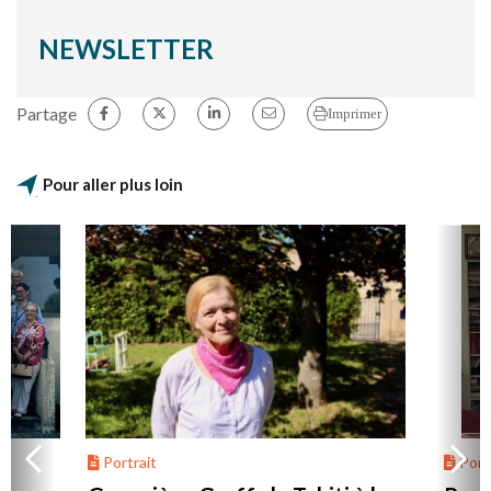
NEWSLETTER
Partage
Imprimer
Pour aller plus loin
Portrait
Portr