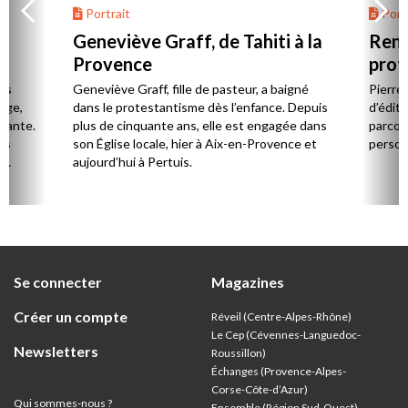
Portrait
Portr
Geneviève Graff, de Tahiti à la
Renc
Provence
prot
Cerv
es
Geneviève Graff, fille de pasteur, a baigné
Pierre
Âge,
dans le protestantisme dès l’enfance. Depuis
d’éditi
stante.
plus de cinquante ans, elle est engagée dans
parcou
es
son Église locale, hier à Aix-en-Provence et
person
,
aujourd’hui à Pertuis.
ion
Se connecter
Magazines
Créer un compte
Réveil (Centre-Alpes-Rhône)
Le Cep (Cévennes-Languedoc-
Newsletters
Roussillon)
Échanges (Provence-Alpes-
Corse-Côte-d’Azur
)
Qui sommes-nous ?
Ensemble (Région Sud-Ouest)