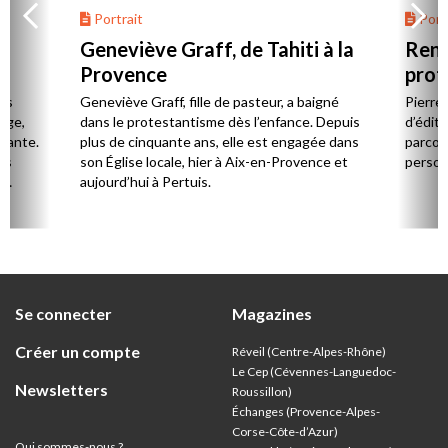
Portrait
Portr
Geneviève Graff, de Tahiti à la
Renc
Provence
prot
Cerv
es
Geneviève Graff, fille de pasteur, a baigné
Pierre
Âge,
dans le protestantisme dès l’enfance. Depuis
d’éditi
stante.
plus de cinquante ans, elle est engagée dans
parcou
es
son Église locale, hier à Aix-en-Provence et
person
,
aujourd’hui à Pertuis.
ion
Se connecter
Magazines
Créer un compte
Réveil (Centre-Alpes-Rhône)
Le Cep (Cévennes-Languedoc-
Newsletters
Roussillon)
Échanges (Provence-Alpes-
Corse-Côte-d’Azur
)
Qui sommes-nous ?