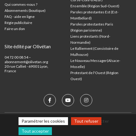
Qui sommes-nous ?
Ensemble (Région Sud-Ouest)
Abonnements (boutique)
Paroles protestantes Est (Est-
FAQ - aide en ligne
Montbéliard)
Régie publicitaire
Paroles protestantes Paris
Faire un don
(Région parisienne)
Liens protestants (Nord-
Normandie)
Site édité par Olivétan
Le Ralliement (Consistoire de
Mulhouse)
04 72 00 08 54 –
Le Nouveau Messager(Alsace-
abonnement@olivetan.org
20 rue Calliet - 69001 Lyon,
Moselle)
France
Protestant de l'Ouest (Région
Ouest)
Mentions légales
Nous contacter
Paramétrer les cookies
Tout refuser
Tout accepter