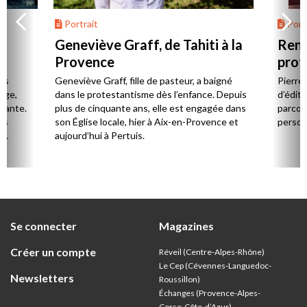
Portrait
Portr
Geneviève Graff, de Tahiti à la
Renc
Provence
prot
Cerv
es
Geneviève Graff, fille de pasteur, a baigné
Pierre
Âge,
dans le protestantisme dès l’enfance. Depuis
d’éditi
stante.
plus de cinquante ans, elle est engagée dans
parcou
es
son Église locale, hier à Aix-en-Provence et
person
,
aujourd’hui à Pertuis.
ion
Se connecter
Magazines
Créer un compte
Réveil (Centre-Alpes-Rhône)
Le Cep (Cévennes-Languedoc-
Newsletters
Roussillon)
Échanges (Provence-Alpes-
Corse-Côte-d’Azur
)