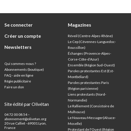
Se connecter
Magazines
Créer un compte
Réveil (Centre-Alpes-Rhône)
Le Cep (Cévennes-Languedoc-
Newsletters
Roussillon)
Échanges (Provence-Alpes-
Corse-Côte-d’Azur
)
Qui sommes-nous ?
Ensemble (Région Sud-Ouest)
Abonnements (boutique)
Paroles protestantes Est (Est-
FAQ - aide en ligne
Montbéliard)
Régie publicitaire
Paroles protestantes Paris
Faire un don
(Région parisienne)
Liens protestants (Nord-
Normandie)
Site édité par Olivétan
Le Ralliement (Consistoire de
Mulhouse)
04 72 00 08 54 –
Le Nouveau Messager(Alsace-
abonnement@olivetan.org
20 rue Calliet - 69001 Lyon,
Moselle)
France
Protestant de l'Ouest (Région