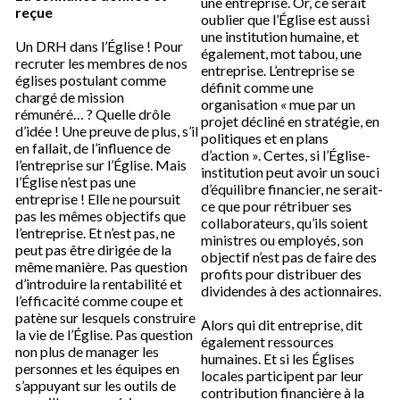
une entreprise. Or, ce serait
reçue
oublier que l’Église est aussi
une institution humaine, et
Un DRH dans l’Église ! Pour
également, mot tabou, une
recruter les membres de nos
entreprise. L’entreprise se
églises postulant comme
définit comme une
chargé de mission
organisation « mue par un
rémunéré… ? Quelle drôle
projet décliné en stratégie, en
d’idée ! Une preuve de plus, s’il
politiques et en plans
en fallait, de l’influence de
d’action ». Certes, si l’Église-
l’entreprise sur l’Église. Mais
institution peut avoir un souci
l’Église n’est pas une
d’équilibre financier, ne serait-
entreprise ! Elle ne poursuit
ce que pour rétribuer ses
pas les mêmes objectifs que
collaborateurs, qu’ils soient
l’entreprise. Et n’est pas, ne
ministres ou employés, son
peut pas être dirigée de la
objectif n’est pas de faire des
même manière. Pas question
profits pour distribuer des
d’introduire la rentabilité et
dividendes à des actionnaires.
l’efficacité comme coupe et
patène sur lesquels construire
Alors qui dit entreprise, dit
la vie de l’Église. Pas question
également ressources
non plus de manager les
humaines. Et si les Églises
personnes et les équipes en
locales participent par leur
s’appuyant sur les outils de
contribution financière à la