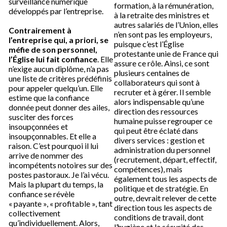
surveillance numérique
formation, à la rémunération,
développés par l’entreprise.
à la retraite des ministres et
autres salariés de l’Union, elles
Contrairement à
n’en sont pas les employeurs,
l’entreprise qui, a priori, se
puisque c’est l’Église
méfie de son personnel,
protestante unie de France qui
l’Église lui fait confiance
. Elle
assure ce rôle. Ainsi, ce sont
n’exige aucun diplôme, n’a pas
plusieurs centaines de
une liste de critères prédéfinis
collaborateurs qui sont à
pour appeler quelqu’un. Elle
recruter et à gérer. Il semble
estime que la confiance
alors indispensable qu’une
donnée peut donner des ailes,
direction des ressources
susciter des forces
humaine puisse regrouper ce
insoupçonnées et
qui peut être éclaté dans
insoupçonnables. Et elle a
divers services : gestion et
raison. C’est pourquoi il lui
administration du personnel
arrive de nommer des
(recrutement, départ, effectif,
incompétents notoires sur des
compétences), mais
postes pastoraux. Je l’ai vécu.
également tous les aspects de
Mais la plupart du temps, la
politique et de stratégie. En
confiance se révèle
outre, devrait relever de cette
« payante », « profitable », tant
direction tous les aspects de
collectivement
conditions de travail, dont
qu’individuellement. Alors,
l’hygiène et la sécurité des