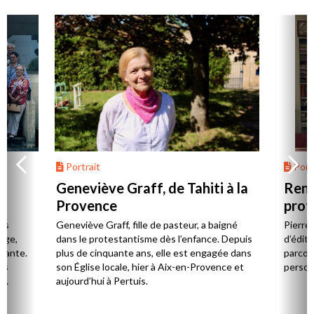
Portrait
Portr
Geneviève Graff, de Tahiti à la
Renc
Provence
prot
Cerv
es
Geneviève Graff, fille de pasteur, a baigné
Pierre
Âge,
dans le protestantisme dès l’enfance. Depuis
d’éditi
stante.
plus de cinquante ans, elle est engagée dans
parcou
es
son Église locale, hier à Aix-en-Provence et
person
,
aujourd’hui à Pertuis.
ion