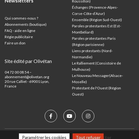
Newsletters
Roussillon)
Échanges (Provence-Alpes-
Corse-Côte-d’Azur
)
Qui sommes-nous ?
Ensemble (Région Sud-Ouest)
Abonnements (boutique)
Paroles protestantes Est (Est-
FAQ - aide en ligne
Montbéliard)
Régie publicitaire
Paroles protestantes Paris
Faire un don
(Région parisienne)
Liens protestants (Nord-
Normandie)
Site édité par Olivétan
Le Ralliement (Consistoire de
Mulhouse)
04 72 00 08 54 –
Le Nouveau Messager(Alsace-
abonnement@olivetan.org
20 rue Calliet - 69001 Lyon,
Moselle)
France
Protestant de l'Ouest (Région
Ouest)
Paramétrer les cookies
Tout refuser
Mentions légales
Nous contacter