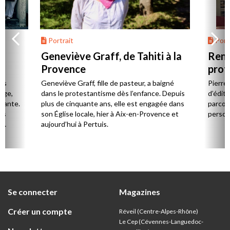
Portrait
Portr
Geneviève Graff, de Tahiti à la
Renc
Provence
prot
Cerv
es
Geneviève Graff, fille de pasteur, a baigné
Pierre
Âge,
dans le protestantisme dès l’enfance. Depuis
d’éditi
stante.
plus de cinquante ans, elle est engagée dans
parcou
es
son Église locale, hier à Aix-en-Provence et
person
,
aujourd’hui à Pertuis.
ion
Se connecter
Magazines
Créer un compte
Réveil (Centre-Alpes-Rhône)
Le Cep (Cévennes-Languedoc-