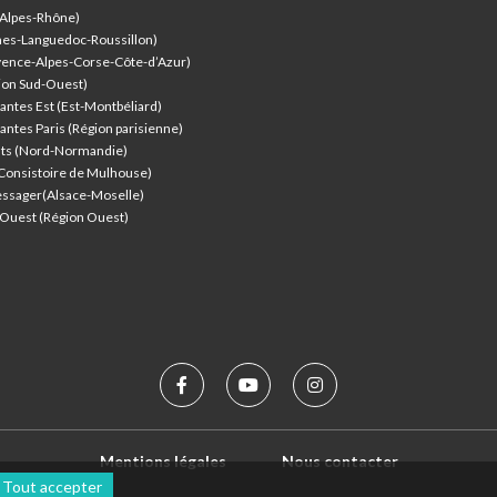
-Alpes-Rhône)
nes-Languedoc-Roussillon)
vence-Alpes-Corse-Côte-d’Azur
)
ion Sud-Ouest)
antes Est (Est-Montbéliard)
antes Paris (Région parisienne)
nts (Nord-Normandie)
(Consistoire de Mulhouse)
ssager(Alsace-Moselle)
l'Ouest (Région Ouest)
Mentions légales
Nous contacter
Tout accepter