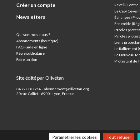
Créer un compte
Réveil (Centre
Le Cep (Céven
Newsletters
Échanges (Pro
Ensemble (Rég
Paroles protest
Qui sommes-nous ?
Paroles protest
Abonnements (boutique)
Liens protesta
FAQ - aide en ligne
Le Ralliement 
Régie publicitaire
Le Nouveau Me
Faire un don
Protestant de 
Site édité par Olivétan
04 72 00 08 54 – abonnement@olivetan.org
20 rue Calliet - 69001 Lyon, France
Paramétrer les cookies
Tout refuser