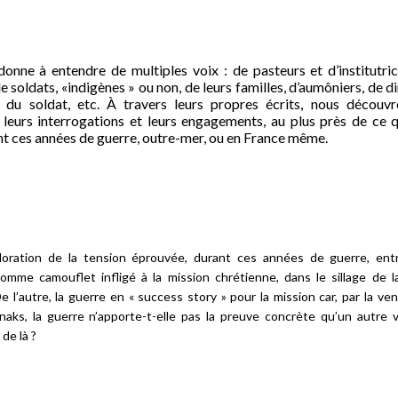
onne à entendre de multiples voix : de pasteurs et d’institutric
e soldats, «indigènes » ou non, de leurs familles, d’aumôniers, de d
 du soldat, etc. À travers leurs propres écrits, nous découvr
 leurs interrogations et leurs engagements, au plus près de ce q
t ces années de guerre, outre-mer, ou en France même.
loration de la tension éprouvée, durant ces années de guerre, ent
comme camouflet infligé à la mission chrétienne, dans le sillage de l
De l’autre, la guerre en « success story » pour la mission car, par la ve
anaks, la guerre n’apporte-t-elle pas la preuve concrète qu’un autre 
de là ?