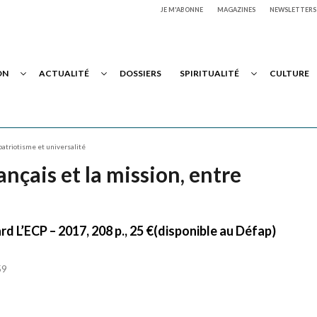
JE M'ABONNE
MAGAZINES
NEWSLETTERS
ON
ACTUALITÉ
DOSSIERS
SPIRITUALITÉ
CULTURE
patriotisme et universalité
nçais et la mission, entre
d L’ECP – 2017, 208 p., 25 €(disponible au Défap)
59