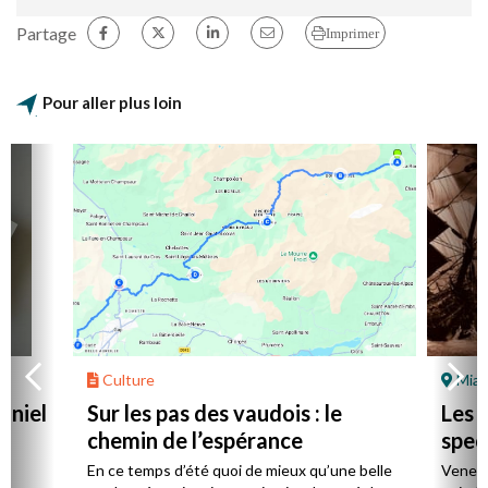
Partage
Imprimer
Pour aller plus loin
Culture
Mial
aniel
Sur les pas des vaudois : le
Les l
chemin de l’espérance
spec
la
En ce temps d’été quoi de mieux qu’une belle
Venez 