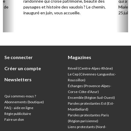
 de
randonnée qui croise patrimoine, beauté des
qui a l
ts de
paysages et histoire des vaudois ? Le chemin,
Mialet,
inauguré en juin, vous accueille.
25 juill
Se connecter
Magazines
Créer un compte
Réveil (Centre-Alpes-Rhône)
Le Cep (Cévennes-Languedoc-
Newsletters
Roussillon)
Échanges (Provence-Alpes-
Corse-Côte-d’Azur
)
Qui sommes-nous ?
Ensemble (Région Sud-Ouest)
Abonnements (boutique)
Paroles protestantes Est (Est-
FAQ - aide en ligne
Montbéliard)
Régie publicitaire
Paroles protestantes Paris
Faire un don
(Région parisienne)
Liens protestants (Nord-