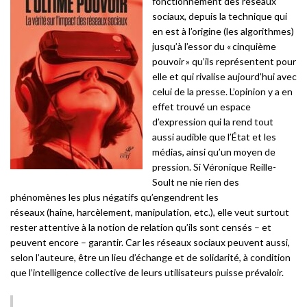
fonctionnement des réseaux
sociaux, depuis la technique qui
en est à l’origine (
les
algorithmes)
jusqu’à l’essor du « cinquième
pouvoir » qu’ils représentent pour
elle et qui rivalise aujourd’hui avec
celui de la presse.
L’opinion y a en
effet trouvé un espace
d’expression qui la rend tout
aussi audible que l’État et les
médias, ainsi qu’un moyen de
pression.
Si
Véronique Reille-
Soult
ne nie rien des
phénomènes les plus négatifs qu’engendrent
les
réseaux
(haine,
harcèlement
, manipulation, etc.),
elle
veut surtout
rester attentive à la notion de relation qu’ils sont censés – et
peuvent encore – garantir.
Car les réseaux sociaux peuvent aussi,
selon l’auteure, être un lieu d’échange et de solidarité, à condition
que l’intelligence collective de leurs utilisateurs puisse prévaloir.