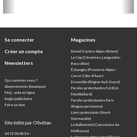
Se connecter
Magazines
Créer un compte
Réveil (Centre-Alpes-Rhône)
Le Cep (Cévennes-Languedoc-
Newsletters
Roussillon)
Échanges (Provence-Alpes-
Corse-Côte-d’Azur
)
Qui sommes-nous ?
Ensemble (Région Sud-Ouest)
Abonnements (boutique)
Paroles protestantes Est (Est-
FAQ - aide en ligne
Montbéliard)
Régie publicitaire
Paroles protestantes Paris
Faire un don
(Région parisienne)
Liens protestants (Nord-
Normandie)
Site édité par Olivétan
Le Ralliement (Consistoire de
Mulhouse)
04 72 00 08 54 –
Le Nouveau Messager(Alsace-