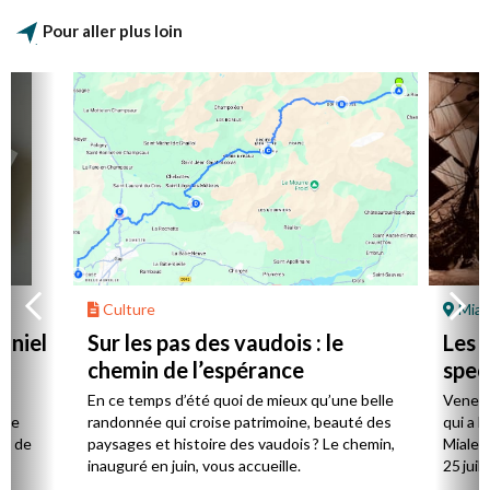
Pour aller plus loin
Culture
Mial
aniel
Sur les pas des vaudois : le
Les l
chemin de l’espérance
spec
la
En ce temps d’été quoi de mieux qu’une belle
Venez 
 de
randonnée qui croise patrimoine, beauté des
qui a l
ts de
paysages et histoire des vaudois ? Le chemin,
Mialet,
inauguré en juin, vous accueille.
25 juill