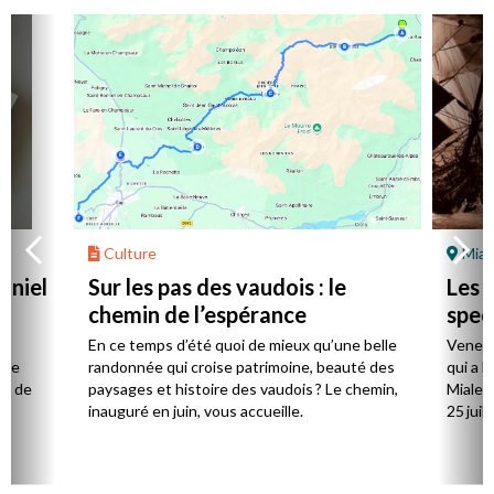
Culture
Mial
aniel
Sur les pas des vaudois : le
Les l
chemin de l’espérance
spec
la
En ce temps d’été quoi de mieux qu’une belle
Venez 
 de
randonnée qui croise patrimoine, beauté des
qui a l
ts de
paysages et histoire des vaudois ? Le chemin,
Mialet,
inauguré en juin, vous accueille.
25 juill