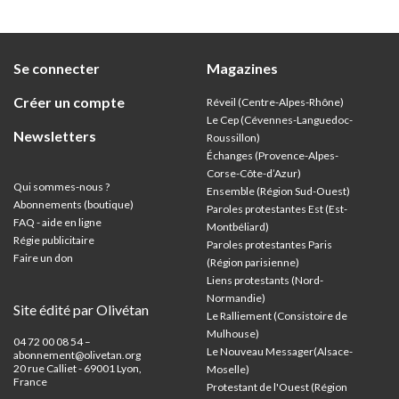
Se connecter
Magazines
Créer un compte
Réveil (Centre-Alpes-Rhône)
Le Cep (Cévennes-Languedoc-
Newsletters
Roussillon)
Échanges (Provence-Alpes-
Corse-Côte-d’Azur
)
Qui sommes-nous ?
Ensemble (Région Sud-Ouest)
Abonnements (boutique)
Paroles protestantes Est (Est-
FAQ - aide en ligne
Montbéliard)
Régie publicitaire
Paroles protestantes Paris
Faire un don
(Région parisienne)
Liens protestants (Nord-
Normandie)
Site édité par Olivétan
Le Ralliement (Consistoire de
Mulhouse)
04 72 00 08 54 –
Le Nouveau Messager(Alsace-
abonnement@olivetan.org
20 rue Calliet - 69001 Lyon,
Moselle)
France
Protestant de l'Ouest (Région