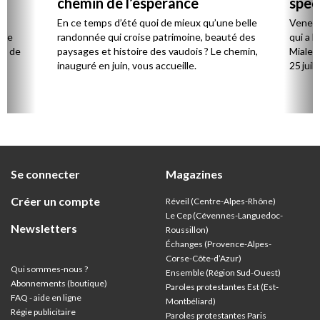
chemin de l’espérance
spec
la
En ce temps d’été quoi de mieux qu’une belle
Venez 
 de
randonnée qui croise patrimoine, beauté des
qui a l
ts de
paysages et histoire des vaudois ? Le chemin,
Mialet,
inauguré en juin, vous accueille.
25 juill
Se connecter
Magazines
Créer un compte
Réveil (Centre-Alpes-Rhône)
Le Cep (Cévennes-Languedoc-
Newsletters
Roussillon)
Échanges (Provence-Alpes-
Corse-Côte-d’Azur
)
Qui sommes-nous ?
Ensemble (Région Sud-Ouest)
Abonnements (boutique)
Paroles protestantes Est (Est-
FAQ - aide en ligne
Montbéliard)
Régie publicitaire
Paroles protestantes Paris