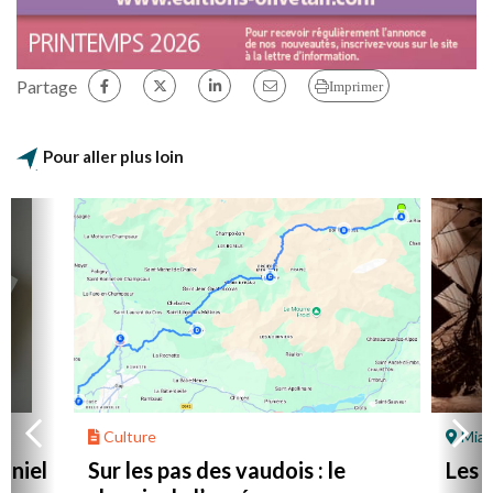
Partage
Imprimer
Pour aller plus loin
Culture
Mial
aniel
Sur les pas des vaudois : le
Les l