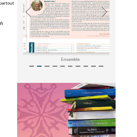
 partout
fs
Ensemble