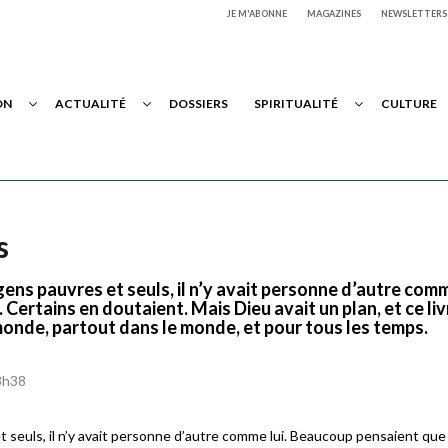
JE M'ABONNE
MAGAZINES
NEWSLETTERS
ON
ACTUALITÉ
DOSSIERS
SPIRITUALITÉ
CULTURE
s
gens pauvres et seuls, il n’y avait personne d’autre comm
 Certains en doutaient. Mais Dieu avait un plan, et ce liv
e monde, partout dans le monde, et pour tous les temps.
13h38
t seuls, il n’y avait personne d’autre comme lui. Beaucoup pensaient que 