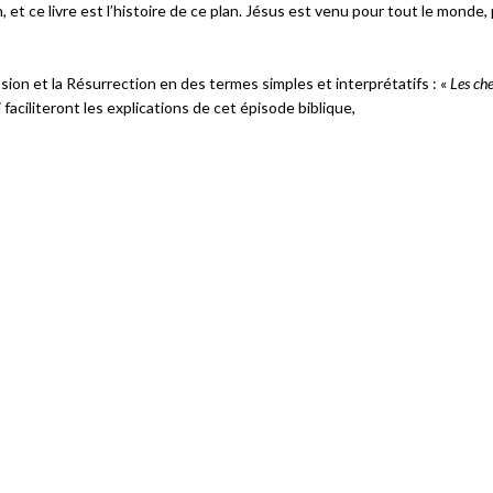
n, et ce livre est l’histoire de ce plan. Jésus est venu pour tout le monde,
assion et la Résurrection en des termes simples et interprétatifs : «
Les che
i faciliteront les explications de cet épisode biblique,
Échanges