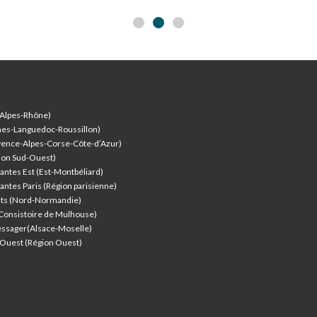
-Alpes-Rhône)
nes-Languedoc-Roussillon)
vence-Alpes-Corse-Côte-d’Azur
)
ion Sud-Ouest)
antes Est (Est-Montbéliard)
antes Paris (Région parisienne)
nts (Nord-Normandie)
(Consistoire de Mulhouse)
ssager(Alsace-Moselle)
l'Ouest (Région Ouest)