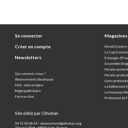
Se connecter
Magazines
Créer un compte
Réveil (Centre
Le Cep (Céven
Newsletters
Échanges (Pro
Ensemble (Rég
Paroles protest
Qui sommes-nous ?
Paroles protest
Abonnements (boutique)
Liens protesta
FAQ - aide en ligne
Le Ralliement 
Régie publicitaire
Le Nouveau Me
Faire un don
Protestant de 
Site édité par Olivétan
04 72 00 08 54 – abonnement@olivetan.org
20 rue Calliet - 69001 Lyon, France