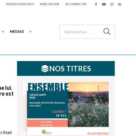
VIDÉOS & PODCASTS
FAIRE UN DON
SE CONNECTER
MÉDIAS
NOS TITRES
e lui.
re est
c’était