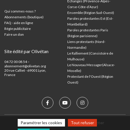
Échanges (Provence-Alpes-
Corse-Côte-d’Azur
)
Qui sommes-nous ?
Ensemble (Région Sud-Ouest)
Abonnements (boutique)
Paroles protestantes Est (Est-
FAQ - aide en ligne
Montbéliard)
Régie publicitaire
Paroles protestantes Paris
Faire un don
(Région parisienne)
Liens protestants (Nord-
Normandie)
Site édité par Olivétan
Le Ralliement (Consistoire de
Mulhouse)
04 72 00 08 54 –
Le Nouveau Messager(Alsace-
abonnement@olivetan.org
20 rue Calliet - 69001 Lyon,
Moselle)
France
Protestant de l'Ouest (Région
Ouest)
Mentions légales
Nous contacter
Paramétrer les cookies
Tout refuser