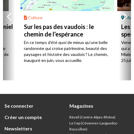
Culture
Mial
aniel
Sur les pas des vaudois : le
Les l
chemin de l’espérance
spec
la
En ce temps d’été quoi de mieux qu’une belle
Venez 
 de
randonnée qui croise patrimoine, beauté des
qui a l
ts de
paysages et histoire des vaudois ? Le chemin,
Mialet,
inauguré en juin, vous accueille.
25 juill
Se connecter
Magazines
Créer un compte
Réveil (Centre-Alpes-Rhône)
Le Cep (Cévennes-Languedoc-
Newsletters
Roussillon)