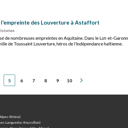
e.
: l’empreinte des Louverture à Astaffort
Historien
laissé de nombreuses empreintes en Aquitaine. Dans le Lot-et-Garon
ille de Toussaint Louverture, héros de l’indépendance haïtienne.
5
6
7
8
9
10
-Alpes-Rhône)
nes-Languedoc-Roussillon)