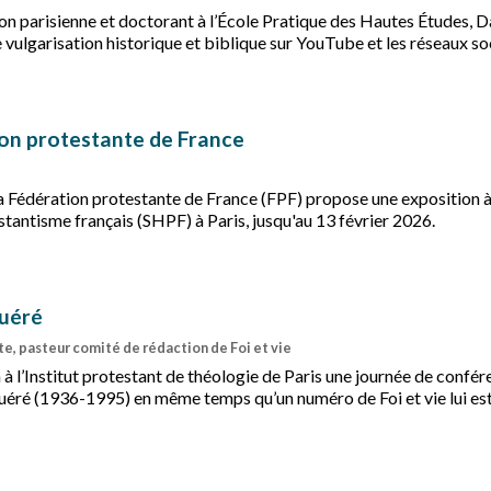
on parisienne et doctorant à l’École Pratique des Hautes Études, D
 vulgarisation historique et biblique sur YouTube et les réseaux so
ge chrétien accessible sans renoncer à la rigueur.
ion protestante de France
la Fédération protestante de France (FPF) propose une exposition à
estantisme français (SHPF) à Paris, jusqu'au 13 février 2026.
Échanges
uéré
e, pasteur comité de rédaction de Foi et vie
à l’Institut protestant de théologie de Paris une journée de confér
uéré (1936-1995) en même temps qu’un numéro de Foi et vie lui es