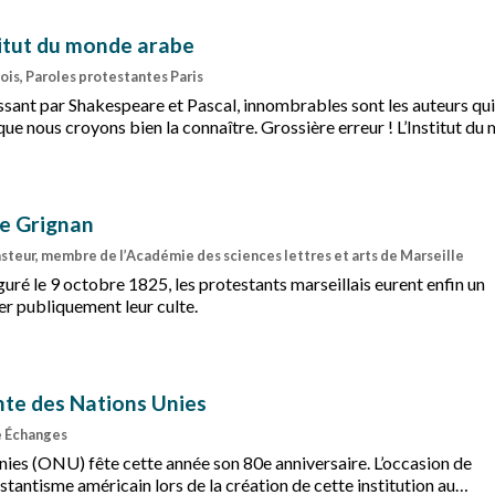
titut du monde arabe
is, Paroles protestantes Paris
ssant par Shakespeare et Pascal, innombrables sont les auteurs qui
 que nous croyons bien la connaître. Grossière erreur ! L’Institut d
re.
le Grignan
teur, membre de l’Académie des sciences lettres et arts de Marseille
uré le 9 octobre 1825, les protestants marseillais eurent enfin un
er publiquement leur culte.
nte des Nations Unies
e Échanges
nies (ONU) fête cette année son 80e anniversaire. L’occasion de
estantisme américain lors de la création de cette institution au