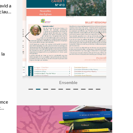
avid a
ciaux.
 la
Ensemble
ence
t