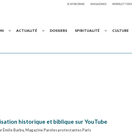
JE M'ABONNE
MAGAZINES
NEWSLETTERS
ON
ACTUALITÉ
DOSSIERS
SPIRITUALITÉ
CULTURE
isation historique et biblique sur YouTube
par Émile Barbu, Magazine Paroles protestantes Paris