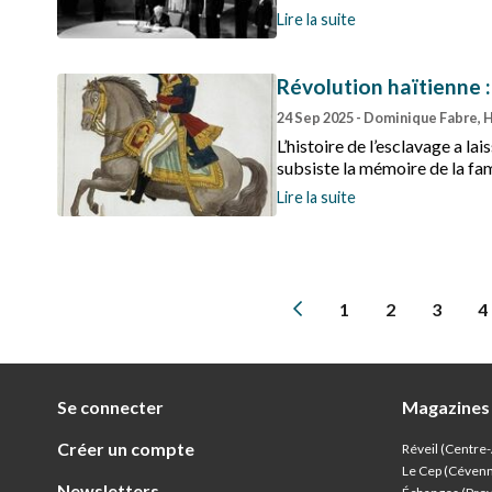
fonctionnement démocratiqu
Lire la suite
Révolution haïtienne 
24 Sep 2025
- Dominique Fabre, 
L’histoire de l’esclavage a 
subsiste la mémoire de la fam
Lire la suite
1
2
3
4
Se connecter
Magazines
Créer un compte
Réveil (Centre
Le Cep (Céven
Newsletters