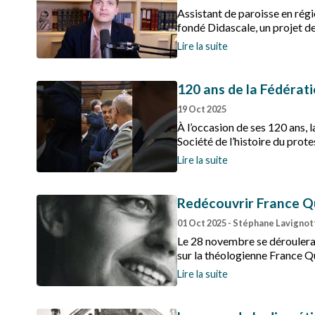
Assistant de paroisse en régi
fondé Didascale, un projet de
Son objectif : rendre l’hérita
Lire la suite
120 ans de la Fédérat
19 Oct 2025
À l’occasion de ses 120 ans, 
Société de l’histoire du prot
Lire la suite
Redécouvrir France Q
01 Oct 2025
- Stéphane Lavignott
Le 28 novembre se déroulera 
sur la théologienne France Q
consacré.
Lire la suite