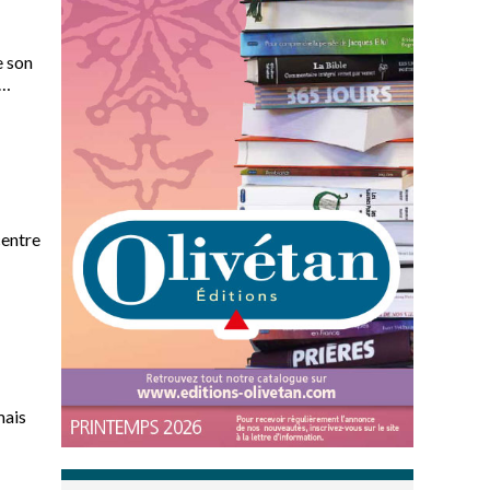
e son
centre
mais