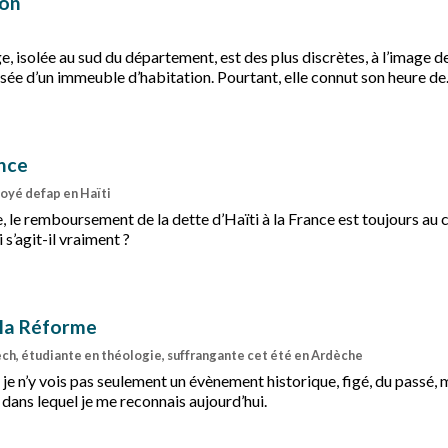
ion
solée au sud du département, est des plus discrètes, à l’image d
sée d’un immeuble d’habitation. Pourtant, elle connut son heure de
e, comme en témoignait l’ancien temple avant sa destruction.
ance
voyé defap en Haïti
 le remboursement de la dette d’Haïti à la France est toujours au 
s’agit-il vraiment ?
la Réforme
ch, étudiante en théologie, suffrangante cet été en Ardèche
je n’y vois pas seulement un évènement historique, figé, du passé, 
dans lequel je me reconnais aujourd’hui.