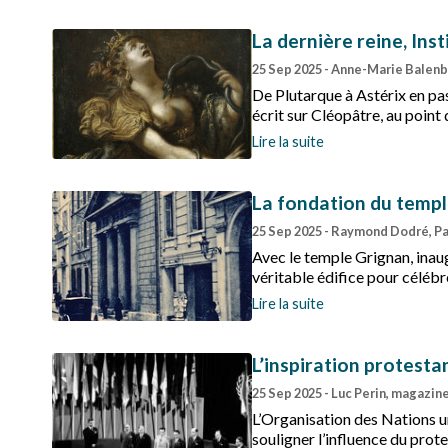
La dernière reine, Ins
25 Sep 2025
- Anne-Marie Balenbo
De Plutarque à Astérix en pa
écrit sur Cléopâtre, au point
arabe tente de lever le mystè
Lire la suite
La fondation du temp
25 Sep 2025
- Raymond Dodré, Pas
Avec le temple Grignan, inaug
véritable édifice pour célébr
Lire la suite
L’inspiration protesta
25 Sep 2025
- Luc Perin, magazin
L’Organisation des Nations u
souligner l’influence du prot