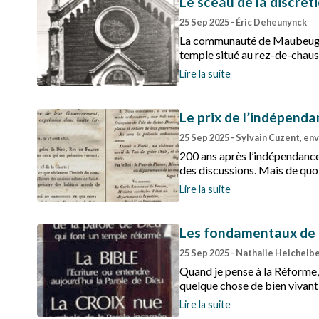
Le sceau de la discrét
25 Sep 2025
- Éric Deheunynck
La communauté de Maubeuge, i
temple situé au rez-de-chaus
gloire à la fin du XIXe siècl
Lire la suite
Le prix de l’indépend
25 Sep 2025
- Sylvain Cuzent, en
200 ans après l’indépendance,
des discussions. Mais de quoi 
Lire la suite
Les fondamentaux de 
25 Sep 2025
- Nathalie Heichelbe
Quand je pense à la Réforme, 
quelque chose de bien vivant 
Lire la suite