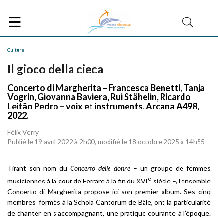
Culture
Il gioco della cieca
Concerto di Margherita – Francesca Benetti, Tanja
Vogrin, Giovanna Baviera, Rui Stähelin, Ricardo
Leitão Pedro – voix et instruments. Arcana A498,
2022.
Félix Verry
Publié le 19 avril 2022 à 2h00, modifié le 18 octobre 2025 à 14h55
Tirant son nom du
Concerto delle donne
– un groupe de femmes
e
musiciennes à la cour de Ferrare à la fin du XVI
siècle –, l’ensemble
Concerto di Margherita propose ici son premier album. Ses cinq
membres, formés à la Schola Cantorum de Bâle, ont la particularité
de chanter en s’accompagnant, une pratique courante à l’époque.