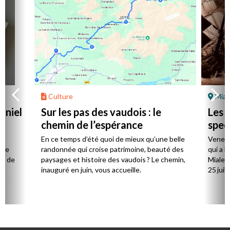
Culture
Mial
aniel
Sur les pas des vaudois : le
Les l
chemin de l’espérance
spec
la
En ce temps d’été quoi de mieux qu’une belle
Venez 
 de
randonnée qui croise patrimoine, beauté des
qui a l
ts de
paysages et histoire des vaudois ? Le chemin,
Mialet,
inauguré en juin, vous accueille.
25 juill