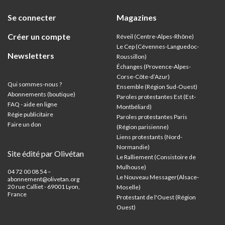
Se connecter
Magazines
Créer un compte
Réveil (Centre-Alpes-Rhône)
Le Cep (Cévennes-Languedoc-
Newsletters
Roussillon)
Échanges (Provence-Alpes-
Corse-Côte-d’Azur
)
Qui sommes-nous ?
Ensemble (Région Sud-Ouest)
Abonnements (boutique)
Paroles protestantes Est (Est-
FAQ - aide en ligne
Montbéliard)
Régie publicitaire
Paroles protestantes Paris
Faire un don
(Région parisienne)
Liens protestants (Nord-
Normandie)
Site édité par Olivétan
Le Ralliement (Consistoire de
Mulhouse)
04 72 00 08 54 –
Le Nouveau Messager(Alsace-
abonnement@olivetan.org
20 rue Calliet - 69001 Lyon,
Moselle)
France
Protestant de l'Ouest (Région
Ouest)