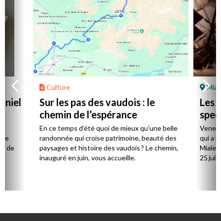
Culture
Mial
aniel
Sur les pas des vaudois : le
Les l
chemin de l’espérance
spec
la
En ce temps d’été quoi de mieux qu’une belle
Venez 
 de
randonnée qui croise patrimoine, beauté des
qui a l
ts de
paysages et histoire des vaudois ? Le chemin,
Mialet,
inauguré en juin, vous accueille.
25 juill