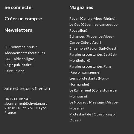
Se connecter
Magazines
Créer un compte
Réveil (Centre-Alpes-Rhône)
Le Cep (Cévennes-Languedoc-
Newsletters
Roussillon)
Échanges (Provence-Alpes-
Corse-Côte-d’Azur
)
Qui sommes-nous ?
Ensemble (Région Sud-Ouest)
Abonnements (boutique)
Paroles protestantes Est (Est-
FAQ - aide en ligne
Montbéliard)
Régie publicitaire
Paroles protestantes Paris
Faire un don
(Région parisienne)
Liens protestants (Nord-
Normandie)
Site édité par Olivétan
Le Ralliement (Consistoire de
Mulhouse)
04 72 00 08 54 –
Le Nouveau Messager(Alsace-
abonnement@olivetan.org
20 rue Calliet - 69001 Lyon,
Moselle)
France
Protestant de l'Ouest (Région
Ouest)